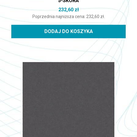
5-SKÓRA
232,60
zł
Poprzednia najniższa cena:
232,60
zł
.
DODAJ DO KOSZYKA