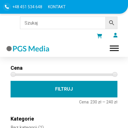
+48 451 534 648
KONTAKT
Filtru według
Cena
Cena 
Cena
FILTRUJ
Cena:
230 zł
—
240 zł
Kategorie
Bez kategorii
(1)