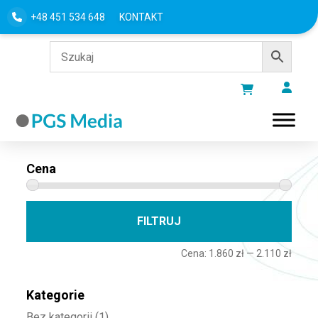
+48 451 534 648
KONTAKT
Filtru według
Cena
Cena 
Cena
FILTRUJ
Cena:
1.860 zł
—
2.110 zł
Kategorie
Bez kategorii
(1)