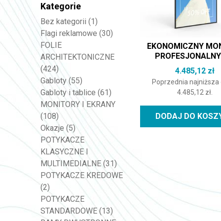
Kategorie
Bez kategorii
(1)
Flagi reklamowe
(30)
FOLIE
EKONOMICZNY MO
PROFESJONALNY 
ARCHITEKTONICZNE
(424)
4.485,12
zł
Gabloty
(55)
Poprzednia najniższa
Gabloty i tablice
(61)
4.485,12
zł
.
MONITORY I EKRANY
DODAJ DO KOSZ
(108)
Okazje
(5)
POTYKACZE
KLASYCZNE I
MULTIMEDIALNE
(31)
POTYKACZE KREDOWE
(2)
POTYKACZE
STANDARDOWE
(13)