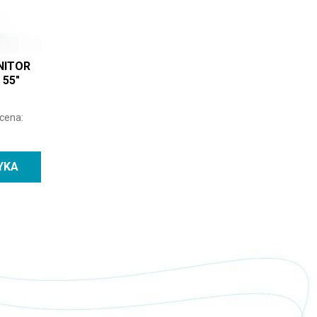
NITOR
55″
 cena:
YKA