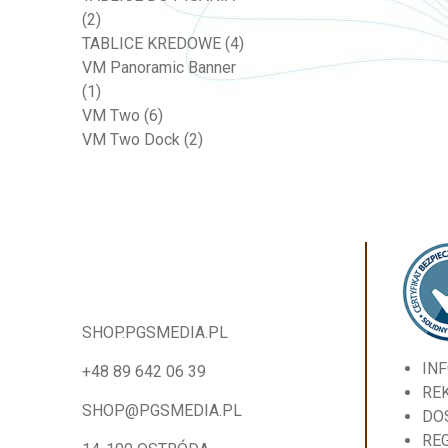
(2)
TABLICE KREDOWE
(4)
VM Panoramic Banner
(1)
VM Two
(6)
VM Two Dock
(2)
SHOP.PGSMEDIA.PL
IN
+48 89 642 06 39
RE
SHOP@PGSMEDIA.PL
DO
RE