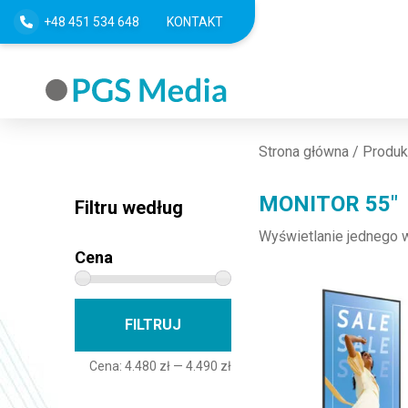
+48 451 534 648
KONTAKT
Strona główna
/ Produk
MONITOR 55"
Filtru według
Wyświetlanie jednego 
Cena
Cena min
Cena max
FILTRUJ
Cena:
4.480 zł
—
4.490 zł