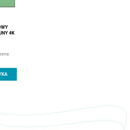
OWY
JNY 4K
 cena:
YKA