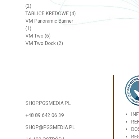
(2)
TABLICE KREDOWE
(4)
VM Panoramic Banner
(1)
VM Two
(6)
VM Two Dock
(2)
SHOP.PGSMEDIA.PL
IN
+48 89 642 06 39
RE
SHOP@PGSMEDIA.PL
DO
RE