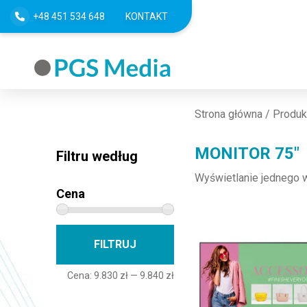
+48 451 534 648
KONTAKT
Strona główna
/ Produk
MONITOR 75"
Filtru według
Wyświetlanie jednego 
Cena
Cena min
Cena max
FILTRUJ
Cena:
9.830 zł
—
9.840 zł