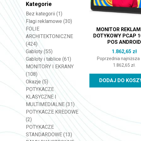
Kategorie
Bez kategorii
(1)
Flagi reklamowe
(30)
FOLIE
MONITOR REKLA
DOTYKOWY PCAP 10
ARCHITEKTONICZNE
POS ANDROI
(424)
1.862,65
zł
Gabloty
(55)
Poprzednia najniższa
Gabloty i tablice
(61)
1.862,65
zł
.
MONITORY I EKRANY
(108)
DODAJ DO KOSZ
Okazje
(5)
POTYKACZE
KLASYCZNE I
MULTIMEDIALNE
(31)
POTYKACZE KREDOWE
(2)
POTYKACZE
STANDARDOWE
(13)