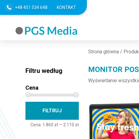
+48 451 534 648
KONTAKT
Strona główna
/ Produk
MONITOR POS
Filtru według
Wyświetlanie wszystki
Cena
Cena min
Cena max
FILTRUJ
Cena:
1.860 zł
—
2.110 zł