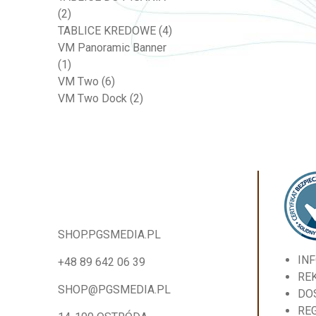
(2)
TABLICE KREDOWE
(4)
VM Panoramic Banner
(1)
VM Two
(6)
VM Two Dock
(2)
SHOP.PGSMEDIA.PL
IN
+48 89 642 06 39
RE
SHOP@PGSMEDIA.PL
DO
RE