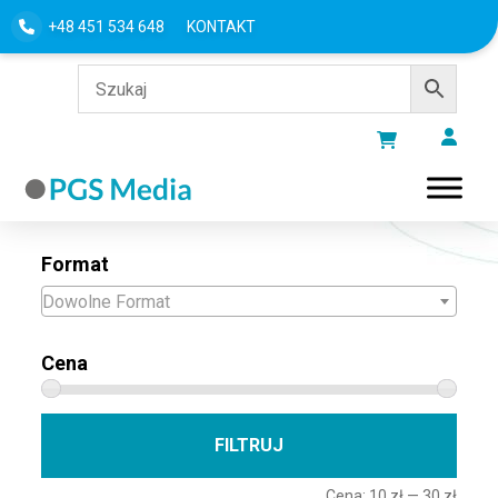
+48 451 534 648
KONTAKT
Filtru według
Format
Dowolne Format
Cena
Cena 
Cena
FILTRUJ
Cena:
10 zł
—
30 zł