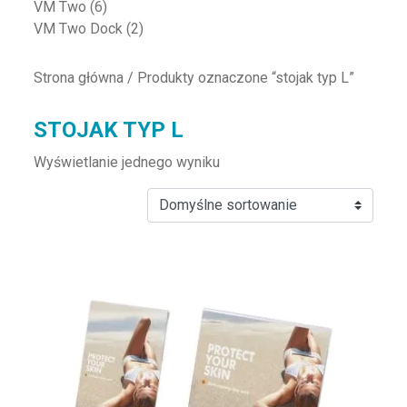
VM Two
(6)
VM Two Dock
(2)
Strona główna
/ Produkty oznaczone “stojak typ L”
STOJAK TYP L
Wyświetlanie jednego wyniku
Ten produkt ma wiele wariantów. Opcje można wybrać na st