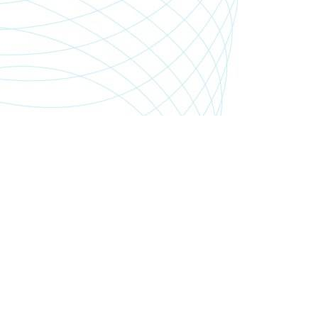
SHOP.PGSMEDIA.PL
+48 89 642 06 39
SHOP@PGSMEDIA.PL
14-100 OSTRÓDA
UL. SOBIESKIEGO 3C/52
INFORMACJE O LEASINGU