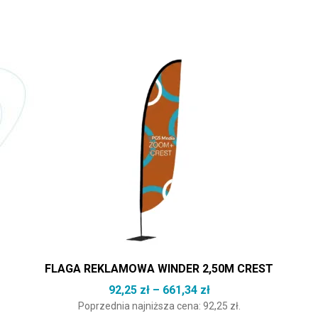
Ten produkt ma wiele wariantów. Opcje można wybrać na st
FLAGA REKLAMOWA WINDER 2,50M CREST
Zakres cen: od 92,25
92,25
zł
–
661,34
zł
Poprzednia najniższa cena:
92,25
zł
.