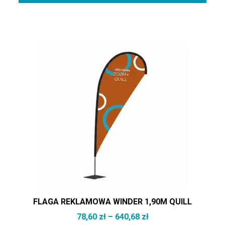
Ten produkt ma wiele wariantów. Opcje można wybrać na st
FLAGA REKLAMOWA WINDER 1,90M QUILL
Zakres cen: od 78,60
78,60
zł
–
640,68
zł