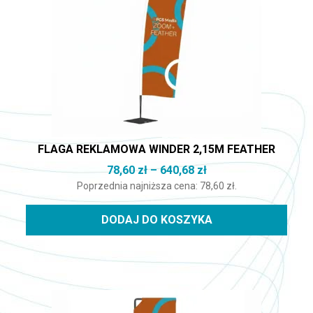
FLAGA REKLAMOWA WINDER 2,15M FEATHER
Zakres cen: od 78,60
78,60
zł
–
640,68
zł
Poprzednia najniższa cena:
78,60
zł
.
DODAJ DO KOSZYKA
Ten produkt ma wiele wariantów. Opcje można wybrać na st