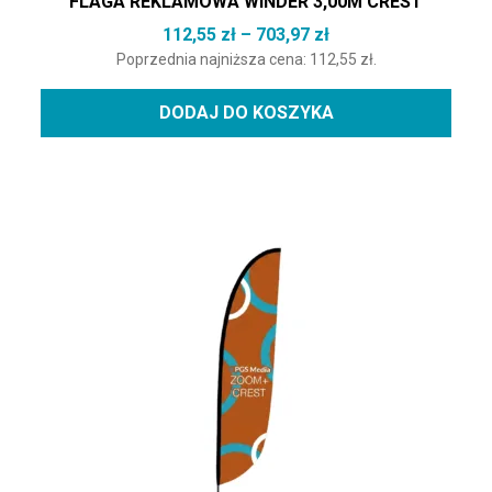
FLAGA REKLAMOWA WINDER 3,00M CREST
Zakres cen: od 112,
112,55
zł
–
703,97
zł
Poprzednia najniższa cena:
112,55
zł
.
DODAJ DO KOSZYKA
Ten produkt ma wiele wariantów. Opcje można wybrać na st