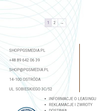
1
2
→
SHOP.PGSMEDIA.PL
+48 89 642 06 39
SHOP@PGSMEDIA.PL
14-100 OSTRÓDA
UL. SOBIESKIEGO 3C/52
INFORMACJE O LEASINGU
REKLAMACJE I ZWROTY
DOSTAWA