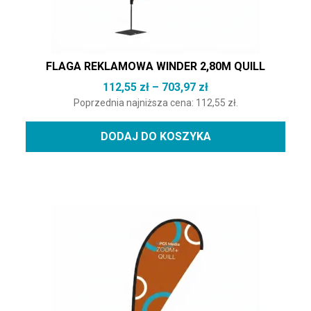
FLAGA REKLAMOWA WINDER 2,80M QUILL
Zakres cen: od 112,
112,55
zł
–
703,97
zł
Poprzednia najniższa cena:
112,55
zł
.
DODAJ DO KOSZYKA
Ten produkt ma wiele wariantów. Opcje można wybrać na st