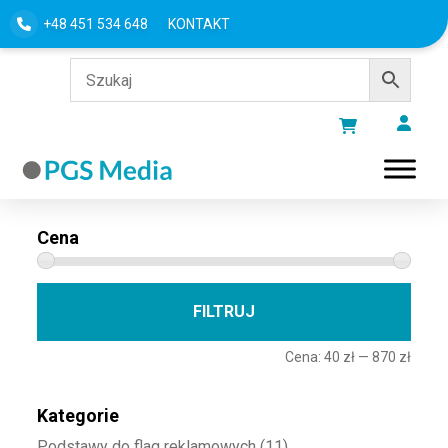
+48 451 534 648
KONTAKT
Filtru według
Cena
Cena 
Cena
FILTRUJ
Cena:
40 zł
—
870 zł
Kategorie
Podstawy do flag reklamowych
(11)