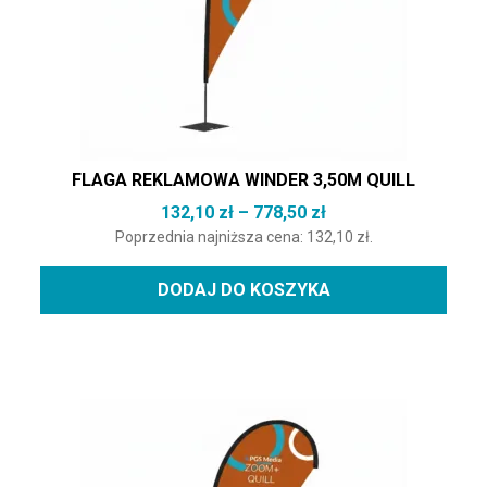
FLAGA REKLAMOWA WINDER 3,50M QUILL
Zakres cen: od 132,
132,10
zł
–
778,50
zł
Poprzednia najniższa cena:
132,10
zł
.
DODAJ DO KOSZYKA
Ten produkt ma wiele wariantów. Opcje można wybrać na st