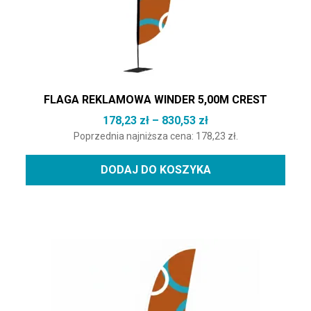
FLAGA REKLAMOWA WINDER 5,00M CREST
Zakres cen: od 178,
178,23
zł
–
830,53
zł
Poprzednia najniższa cena:
178,23
zł
.
DODAJ DO KOSZYKA
Ten produkt ma wiele wariantów. Opcje można wybrać na st