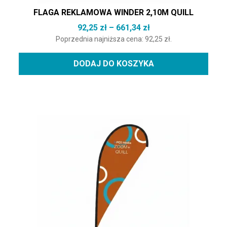
FLAGA REKLAMOWA WINDER 2,10M QUILL
Zakres cen: od 92,25
92,25
zł
–
661,34
zł
Poprzednia najniższa cena:
92,25
zł
.
DODAJ DO KOSZYKA
Ten produkt ma wiele wariantów. Opcje można wybrać na st