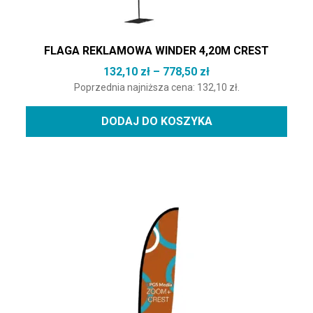
FLAGA REKLAMOWA WINDER 4,20M CREST
Zakres cen: od 132,
132,10
zł
–
778,50
zł
Poprzednia najniższa cena:
132,10
zł
.
DODAJ DO KOSZYKA
Ten produkt ma wiele wariantów. Opcje można wybrać na st