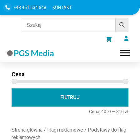
+48 451 534 648
KONTAKT
Filtru według
Cena
Cena 
Cena
FILTRUJ
Cena:
40 zł
—
310 zł
Strona główna
/
Flagi reklamowe
/ Podstawy do flag
reklamowych