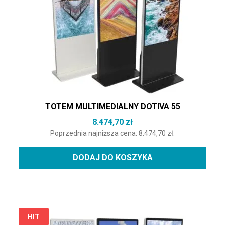
TOTEM MULTIMEDIALNY DOTIVA 55
8.474,70
zł
Poprzednia najniższa cena:
8.474,70
zł
.
DODAJ DO KOSZYKA
Ten produkt ma wiele wariantów. Opcje można wybrać na st
HIT