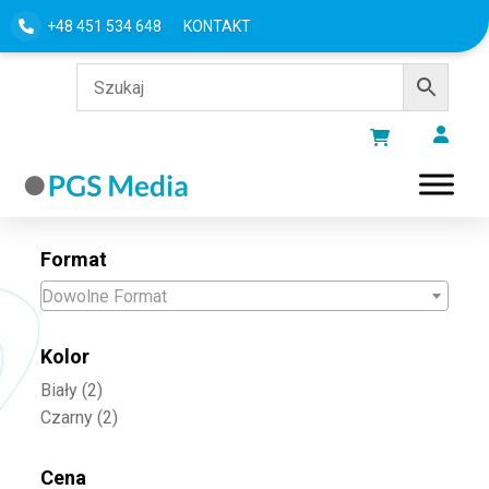
+48 451 534 648
KONTAKT
Filtru według
Format
Dowolne Format
Kolor
Biały
(2)
Czarny
(2)
Cena