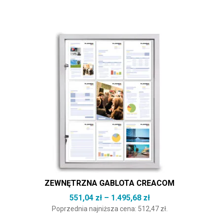
Ten produkt ma wiele wariantów. Opcje można wybrać na st
ZEWNĘTRZNA GABLOTA CREACOM
Zakres cen: od 551,
551,04
zł
–
1.495,68
zł
Poprzednia najniższa cena:
512,47
zł
.