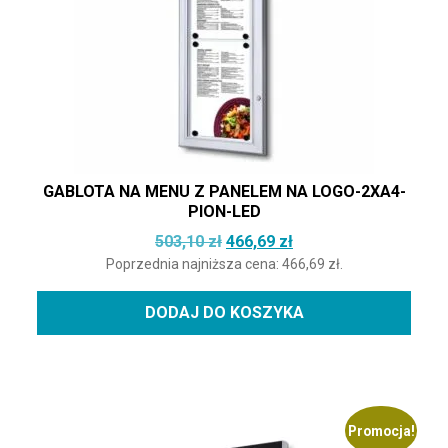
GABLOTA NA MENU Z PANELEM NA LOGO-2XA4-
PION-LED
Pierwotna cena wynosiła: 503,
Aktualna cena wynosi
503,10
zł
466,69
zł
Poprzednia najniższa cena:
466,69
zł
.
DODAJ DO KOSZYKA
Promocja!