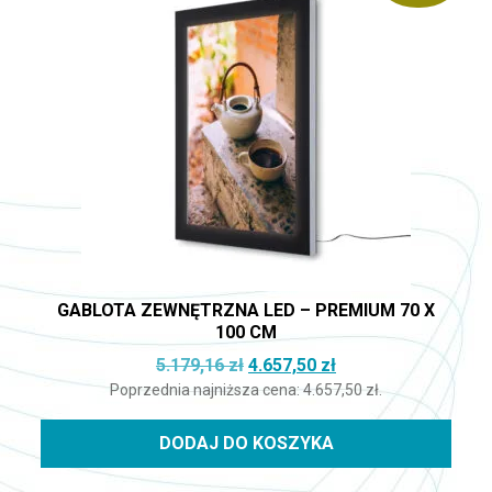
GABLOTA ZEWNĘTRZNA LED – PREMIUM 70 X
100 CM
Pierwotna cena wynosiła: 5.17
Aktualna cena wynos
5.179,16
zł
4.657,50
zł
Poprzednia najniższa cena:
4.657,50
zł
.
DODAJ DO KOSZYKA