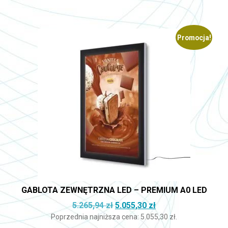
Promocja!
GABLOTA ZEWNĘTRZNA LED – PREMIUM A0 LED
Pierwotna cena wynosiła: 5.26
Aktualna cena wynos
5.265,94
zł
5.055,30
zł
Poprzednia najniższa cena:
5.055,30
zł
.