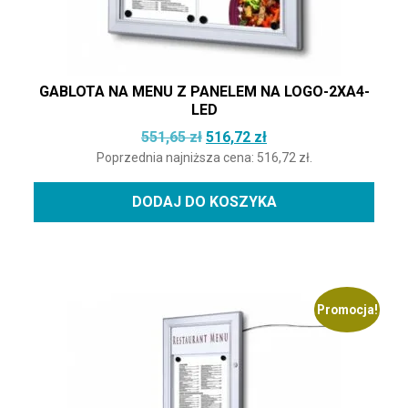
GABLOTA NA MENU Z PANELEM NA LOGO-2XA4-
LED
Pierwotna cena wynosiła: 551,
Aktualna cena wynosi
551,65
zł
516,72
zł
Poprzednia najniższa cena:
516,72
zł
.
DODAJ DO KOSZYKA
Promocja!