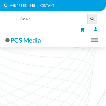
+48 451 534 648
KONTAKT
METODY PŁATNOŚCI