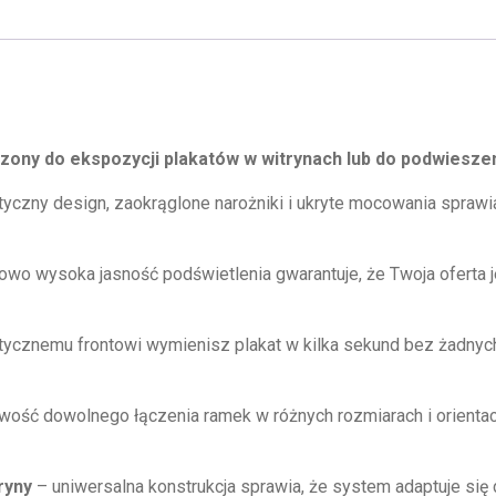
ony do ekspozycji plakatów w witrynach lub do podwieszen
tyczny design, zaokrąglone narożniki i ukryte mocowania sprawi
owo wysoka jasność podświetlenia gwarantuje, że Twoja oferta 
ycznemu frontowi wymienisz plakat w kilka sekund bez żadnych
wość dowolnego łączenia ramek w różnych rozmiarach i orienta
ryny
– uniwersalna konstrukcja sprawia, że system adaptuje się