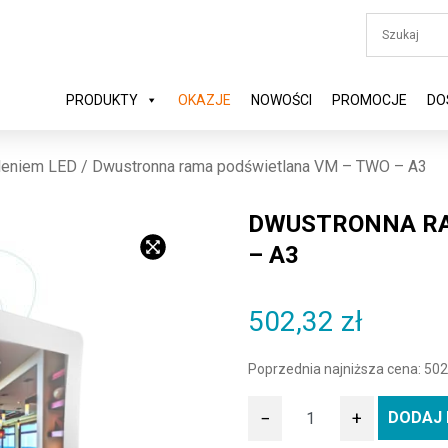
PRODUKTY
OKAZJE
NOWOŚCI
PROMOCJE
DO
leniem LED
/ Dwustronna rama podświetlana VM – TWO – A3
DWUSTRONNA RA
– A3
502,32
zł
Poprzednia najniższa cena:
502
−
+
DODAJ 
ilość Dwustronna rama podś