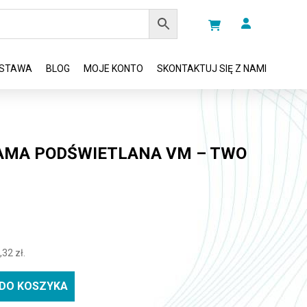
STAWA
BLOG
MOJE KONTO
SKONTAKTUJ SIĘ Z NAMI
MA PODŚWIETLANA VM – TWO
,32
zł
.
DO KOSZYKA
wietlana VM - TWO - A3