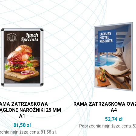
AMA ZATRZASKOWA
RAMA ZATRZASKOWA OWZ
ĄGLONE NAROŻNIKI 25 MM
A4
A1
52,74
zł
81,58
zł
Poprzednia najniższa cena:
5
dnia najniższa cena:
81,58
zł
.