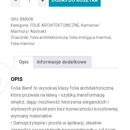
−
+
DODAJ DO KOSZYKA
ilość Folia architektoniczna BENIF BM008-Marmur
SKU:
BM008
Kategorie:
FOLIE ARCHITEKTONICZNE
,
Kamienie/
Marmury/ Abstrakt
Znaczniki:
folia architektonicza
,
folia imitująca marmur
,
folia marmur
Opis
Informacje dodatkowe
OPIS
Folia Benif to wysokiej klasy folia architektoniczna,
która pozwala na łatwą i szybką transformację
wnętrz, dając możliwość tworzenia eleganckich i
stylowych przestrzeni bez konieczności kosztownej
wymiany materiałów.
• Samoprzylepna i prosta w aplikacji, idealnie
sprawdza się na różnych powierzchniach – od ścian,