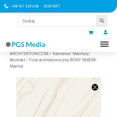
+48 451 534 648
KONTAKT
Strona główna
/
FOLIE
ARCHITEKTONICZNE
/
Kamienie/ Marmury/
Abstrakt
/ Folia architektoniczna BENIF BM008-
Marmur