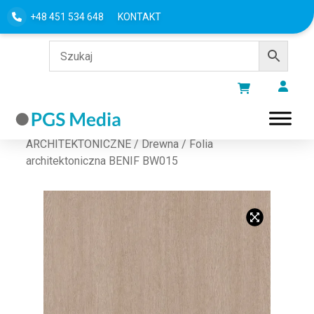
+48 451 534 648
KONTAKT
Strona główna
/
FOLIE
ARCHITEKTONICZNE
/
Drewna
/ Folia
architektoniczna BENIF BW015