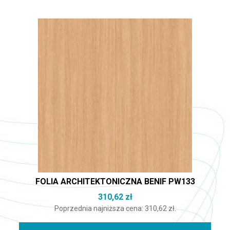
FOLIA ARCHITEKTONICZNA BENIF PW133
310,62
zł
Poprzednia najniższa cena:
310,62
zł
.