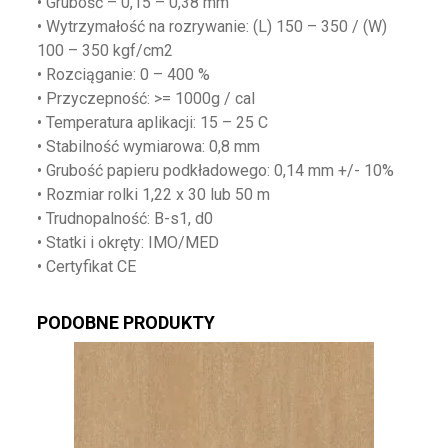
• Grubość – 0,15 – 0,38 mm
• Wytrzymałość na rozrywanie: (L) 150 – 350 / (W)
100 – 350 kgf/cm2
• Rozciąganie: 0 – 400 %
• Przyczepność: >= 1000g / cal
• Temperatura aplikacji: 15 – 25 C
• Stabilność wymiarowa: 0,8 mm
• Grubość papieru podkładowego: 0,14 mm +/- 10%
• Rozmiar rolki 1,22 x 30 lub 50 m
• Trudnopalność: B-s1, d0
• Statki i okręty: IMO/MED
• Certyfikat CE
PODOBNE PRODUKTY