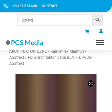
+48 451 534 648
KONTAKT
Strona główna
/
FOLIE
ARCHITEKTONICZNE
/
Kamienie/ Marmury/
Abstrakt
/ Folia architektoniczna BENIF DP006-
Abstrakt