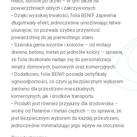
mebli, sufitów po drzwi – w tym także na
powierzchniach obłych i zakrzywionych.
• Dzięki wysokiej trwałości, folia BENIF zapewnia
długotrwały efekt, jednocześnie umożliwiając łatwe
usunięcie, co pozwala szybko przywrócić
powierzchnię do jej pierwotnego stanu.
• Szeroka gama wzorów i kolorów – od imitacji
drewna, betonu, metali po jednolite kolory – sprawia,
że folia doskonale nadaje się do personalizacji
wnętrz domowych, biurowych oraz komercyjnych.
• Dodatkowo, folia BENIF posiada certyfikaty
ognioodporności, co czyni ją bezpiecznym wyborem
zarówno dla przestrzeni mieszkalnych,
komercyjnych, jak i środków transportu.
• Produkt jest również przyjazny dla środowiska –
wolny od ftalanów i metali ciężkich – co sprawia, że
jest bezpiecznym wyborem do każdej przestrzeni,
jednocześnie minimalizując jego wpływ na otoczenie.