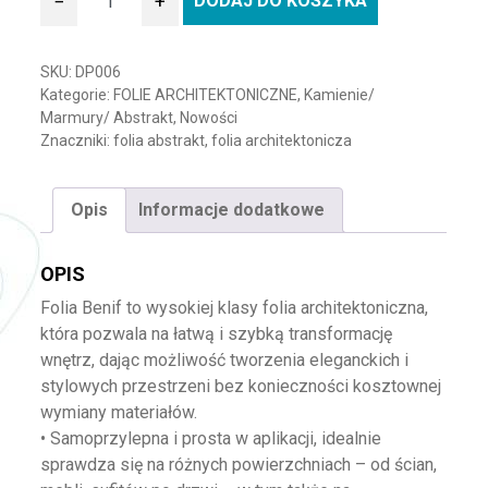
−
+
DODAJ DO KOSZYKA
ilość Folia architektoniczna BENIF DP006-Abstrakt
SKU:
DP006
Kategorie:
FOLIE ARCHITEKTONICZNE
,
Kamienie/
Marmury/ Abstrakt
,
Nowości
Znaczniki:
folia abstrakt
,
folia architektonicza
Opis
Informacje dodatkowe
OPIS
Folia Benif to wysokiej klasy folia architektoniczna,
która pozwala na łatwą i szybką transformację
wnętrz, dając możliwość tworzenia eleganckich i
stylowych przestrzeni bez konieczności kosztownej
wymiany materiałów.
• Samoprzylepna i prosta w aplikacji, idealnie
sprawdza się na różnych powierzchniach – od ścian,