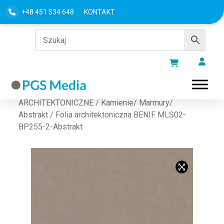
+48 451 534 648
KONTAKT
Strona główna
/
FOLIE
ARCHITEKTONICZNE
/
Kamienie/ Marmury/
Abstrakt
/ Folia architektoniczna BENIF MLS02-
BP255-2-Abstrakt