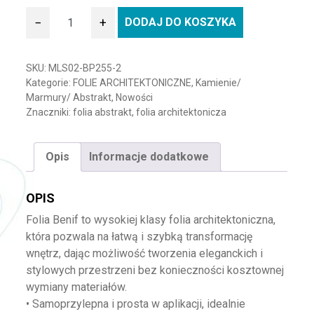
−
+
DODAJ DO KOSZYKA
ilość Folia architektoniczna BENIF MLS02-BP255-2-Abstra
SKU:
MLS02-BP255-2
Kategorie:
FOLIE ARCHITEKTONICZNE
,
Kamienie/
Marmury/ Abstrakt
,
Nowości
Znaczniki:
folia abstrakt
,
folia architektonicza
Opis
Informacje dodatkowe
OPIS
Folia Benif to wysokiej klasy folia architektoniczna,
która pozwala na łatwą i szybką transformację
wnętrz, dając możliwość tworzenia eleganckich i
stylowych przestrzeni bez konieczności kosztownej
wymiany materiałów.
• Samoprzylepna i prosta w aplikacji, idealnie