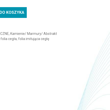
DO KOSZYKA
a BENIF NS003-cegła
ICZNE
,
Kamienie/ Marmury/ Abstrakt
,
folia cegła
,
folia imitująca cegłę