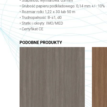
• Stabilność wymiarowa: 0,8 mm
• Grubość papieru podkładowego: 0,14 mm +/- 10%
• Rozmiar rolki 1,22 x 30 lub 50 m
• Trudnopalność: B-s1, d0
• Statki i okręty: IMO/MED
• Certyfikat CE
PODOBNE PRODUKTY