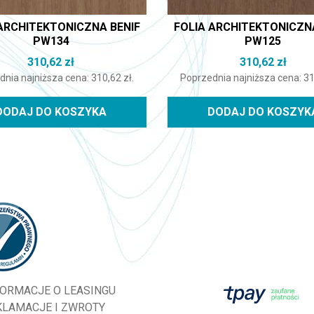
ARCHITEKTONICZNA BENIF
FOLIA ARCHITEKTONICZN
PW134
PW125
310,62
zł
310,62
zł
dnia najniższa cena:
310,62
zł
.
Poprzednia najniższa cena:
3
DODAJ DO KOSZYKA
DODAJ DO KOSZYK
FORMACJE O LEASINGU
KLAMACJE I ZWROTY