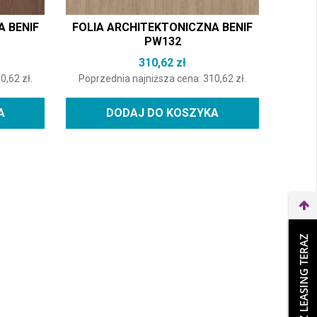
A BENIF
FOLIA ARCHITEKTONICZNA BENIF
PW132
310,62
zł
10,62
zł
.
Poprzednia najniższa cena:
310,62
zł
.
A
DODAJ DO KOSZYKA
WEŹ LEASING TERAZ