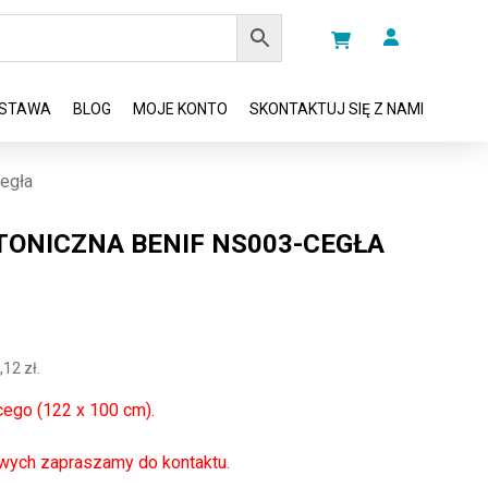
STAWA
BLOG
MOJE KONTO
SKONTAKTUJ SIĘ Z NAMI
cegła
TONICZNA BENIF NS003-CEGŁA
,12
zł
.
cego (122 x 100 cm).
wych zapraszamy do kontaktu.