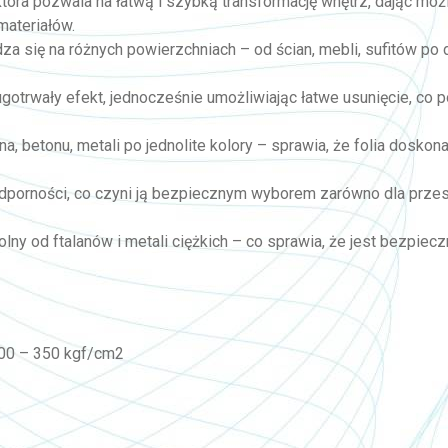
, która pozwala na łatwą i szybką transformację wnętrz, dając mo
materiałów.
wdza się na różnych powierzchniach – od ścian, mebli, sufitów po
ługotrwały efekt, jednocześnie umożliwiając łatwe usunięcie, co
a, betonu, metali po jednolite kolory – sprawia, że folia doskon
odporności, co czyni ją bezpiecznym wyborem zarówno dla przes
olny od ftalanów i metali ciężkich – co sprawia, że jest bezpi
100 – 350 kgf/cm2