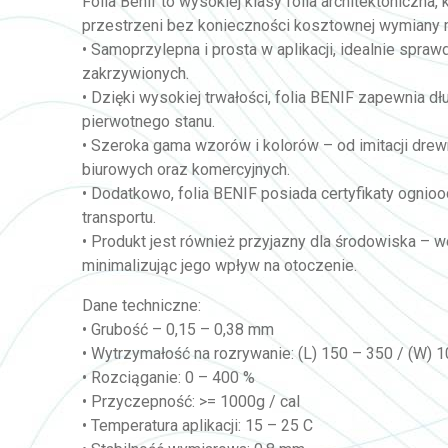
Folia Benif to wysokiej klasy folia architektoniczna
przestrzeni bez konieczności kosztownej wymiany 
• Samoprzylepna i prosta w aplikacji, idealnie spra
zakrzywionych.
• Dzięki wysokiej trwałości, folia BENIF zapewnia d
pierwotnego stanu.
• Szeroka gama wzorów i kolorów – od imitacji drewn
biurowych oraz komercyjnych.
• Dodatkowo, folia BENIF posiada certyfikaty ognio
transportu.
• Produkt jest również przyjazny dla środowiska – w
minimalizując jego wpływ na otoczenie.
Dane techniczne:
• Grubość – 0,15 – 0,38 mm
• Wytrzymałość na rozrywanie: (L) 150 – 350 / (W) 
• Rozciąganie: 0 – 400 %
• Przyczepność: >= 1000g / cal
• Temperatura aplikacji: 15 – 25 C