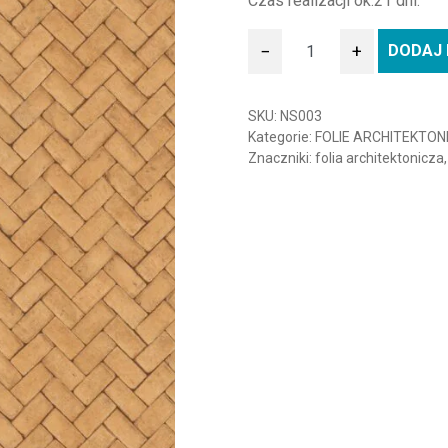
Czas realizacji ok.21 dni.
−
+
DODAJ 
ilość Folia architektoniczn
SKU:
NS003
Kategorie:
FOLIE ARCHITEKTON
Znaczniki:
folia architektonicza