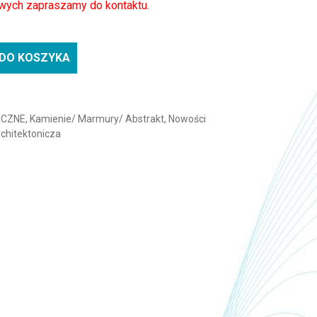
wych zapraszamy do kontaktu.
DO KOSZYKA
a BENIF NV003-Abstrakt
ICZNE
,
Kamienie/ Marmury/ Abstrakt
,
Nowości
rchitektonicza