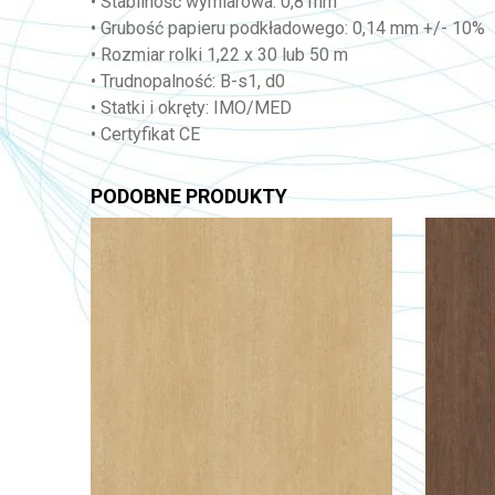
• Stabilność wymiarowa: 0,8 mm
• Grubość papieru podkładowego: 0,14 mm +/- 10%
• Rozmiar rolki 1,22 x 30 lub 50 m
• Trudnopalność: B-s1, d0
• Statki i okręty: IMO/MED
• Certyfikat CE
PODOBNE PRODUKTY