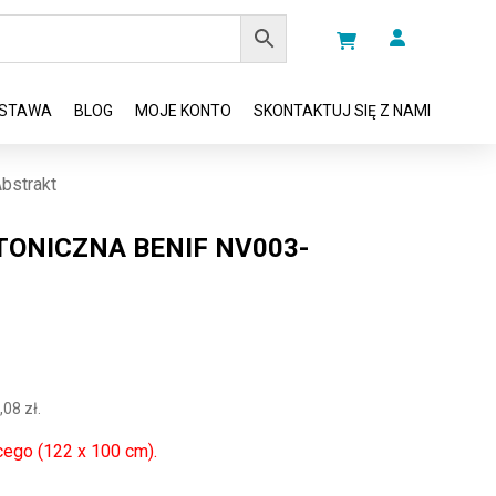
STAWA
BLOG
MOJE KONTO
SKONTAKTUJ SIĘ Z NAMI
bstrakt
TONICZNA BENIF NV003-
,08
zł
.
cego (122 x 100 cm).