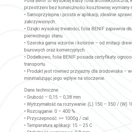
Folia Benif to wysokiej klasy folia architektoniczna
przestrzeni bez konieczności kosztownej wymiany 
• Samoprzylepna i prosta w aplikacji, idealnie spra
zakrzywionych.
• Dzięki wysokiej trwałości, folia BENIF zapewnia d
pierwotnego stanu.
• Szeroka gama wzorów i kolorów – od imitacji drewn
biurowych oraz komercyjnych.
• Dodatkowo, folia BENIF posiada certyfikaty ognio
transportu.
• Produkt jest również przyjazny dla środowiska – w
minimalizując jego wpływ na otoczenie.
Dane techniczne:
• Grubość – 0,15 – 0,38 mm
• Wytrzymałość na rozrywanie: (L) 150 – 350 / (W) 
• Rozciąganie: 0 – 400 %
• Przyczepność: >= 1000g / cal
• Temperatura aplikacji: 15 – 25 C