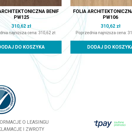
ARCHITEKTONICZNA BENIF
FOLIA ARCHITEKTONICZN
PW125
PW106
310,62
zł
310,62
zł
dnia najniższa cena:
310,62
zł
.
Poprzednia najniższa cena:
3
DODAJ DO KOSZYKA
DODAJ DO KOSZYK
FORMACJE O LEASINGU
KLAMACJE I ZWROTY