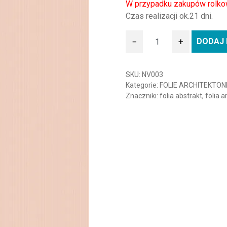
W przypadku zakupów rolko
Czas realizacji ok.21 dni.
−
+
DODAJ 
ilość Folia architektoniczn
SKU:
NV003
Kategorie:
FOLIE ARCHITEKTON
Znaczniki:
folia abstrakt
,
folia a