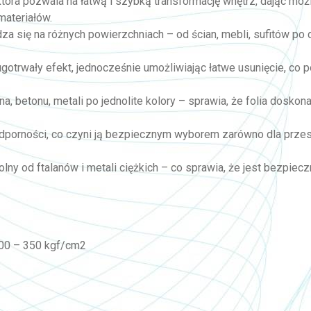
, która pozwala na łatwą i szybką transformację wnętrz, dając mo
materiałów.
wdza się na różnych powierzchniach – od ścian, mebli, sufitów po
ługotrwały efekt, jednocześnie umożliwiając łatwe usunięcie, co
a, betonu, metali po jednolite kolory – sprawia, że folia doskon
odporności, co czyni ją bezpiecznym wyborem zarówno dla przes
olny od ftalanów i metali ciężkich – co sprawia, że jest bezpi
100 – 350 kgf/cm2