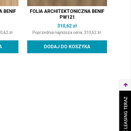
A BENIF
FOLIA ARCHITEKTONICZNA BENIF
PW121
310,62
zł
10,62
zł
.
Poprzednia najniższa cena:
310,62
zł
.
A
DODAJ DO KOSZYKA
WEŹ LEASING TERAZ