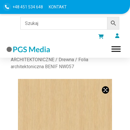
+48 451 534 648
KONTAKT
Strona główna
/
FOLIE
ARCHITEKTONICZNE
/
Drewna
/ Folia
architektoniczna BENIF NW057