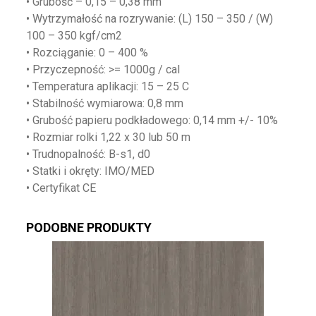
• Grubość – 0,15 – 0,38 mm
• Wytrzymałość na rozrywanie: (L) 150 – 350 / (W)
100 – 350 kgf/cm2
• Rozciąganie: 0 – 400 %
• Przyczepność: >= 1000g / cal
• Temperatura aplikacji: 15 – 25 C
• Stabilność wymiarowa: 0,8 mm
• Grubość papieru podkładowego: 0,14 mm +/- 10%
• Rozmiar rolki 1,22 x 30 lub 50 m
• Trudnopalność: B-s1, d0
• Statki i okręty: IMO/MED
• Certyfikat CE
PODOBNE PRODUKTY