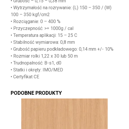
• Grubość – 0,15 – 0,38 mm
• Wytrzymałość na rozrywanie: (L) 150 – 350 / (W)
100 – 350 kgf/cm2
• Rozciąganie: 0 – 400 %
• Przyczepność: >= 1000g / cal
• Temperatura aplikacji: 15 – 25 C
• Stabilność wymiarowa: 0,8 mm
• Grubość papieru podkładowego: 0,14 mm +/- 10%
• Rozmiar rolki 1,22 x 30 lub 50 m
• Trudnopalność: B-s1, d0
• Statki i okręty: IMO/MED
• Certyfikat CE
PODOBNE PRODUKTY