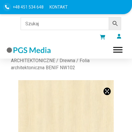
+48 451 534 648
KONTAKT
Strona główna
/
FOLIE
ARCHITEKTONICZNE
/
Drewna
/ Folia
architektoniczna BENIF NW102