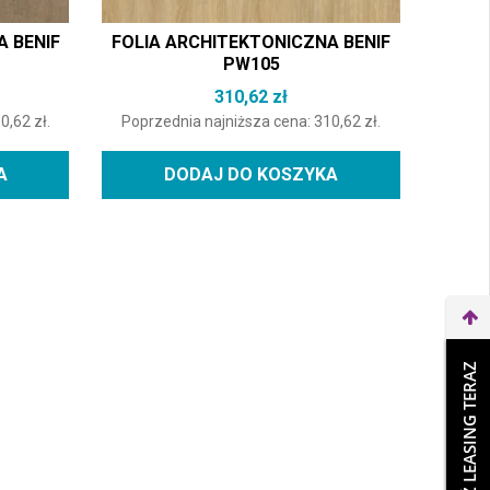
A BENIF
FOLIA ARCHITEKTONICZNA BENIF
PW105
310,62
zł
10,62
zł
.
Poprzednia najniższa cena:
310,62
zł
.
A
DODAJ DO KOSZYKA
WEŹ LEASING TERAZ