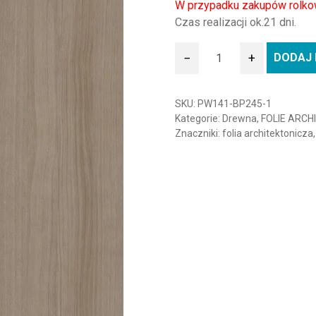
W przypadku zakupów rolko
Czas realizacji ok.21 dni.
−
+
DODAJ 
ilość Folia architektonicz
SKU:
PW141-BP245-1
Kategorie:
Drewna
,
FOLIE ARCH
Znaczniki:
folia architektonicza