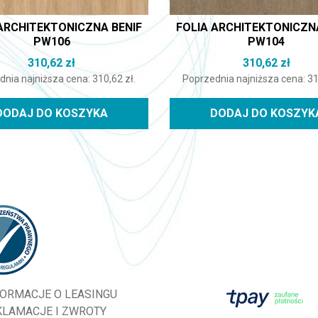
ARCHITEKTONICZNA BENIF
FOLIA ARCHITEKTONICZN
PW106
PW104
310,62
zł
310,62
zł
dnia najniższa cena:
310,62
zł
.
Poprzednia najniższa cena:
3
DODAJ DO KOSZYKA
DODAJ DO KOSZYK
FORMACJE O LEASINGU
KLAMACJE I ZWROTY