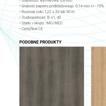
• Stabilność wymiarowa: 0,8 mm
• Grubość papieru podkładowego: 0,14 mm +/- 10%
• Rozmiar rolki 1,22 x 30 lub 50 m
• Trudnopalność: B-s1, d0
• Statki i okręty: IMO/MED
• Certyfikat CE
PODOBNE PRODUKTY