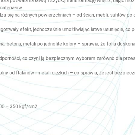
, która pozwala na łatwą i szybką transformację wnętrz, dając mo
materiałów.
wdza się na różnych powierzchniach – od ścian, mebli, sufitów po
ługotrwały efekt, jednocześnie umożliwiając łatwe usunięcie, co
a, betonu, metali po jednolite kolory – sprawia, że folia doskon
odporności, co czyni ją bezpiecznym wyborem zarówno dla przes
olny od ftalanów i metali ciężkich – co sprawia, że jest bezpi
100 – 350 kgf/cm2