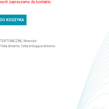
wych zapraszamy do kontaktu.
DO KOSZYKA
na BENIF PW141-BP245-1-Drewna
ITEKTONICZNE
,
Nowości
,
folia drewno
,
folia imitująca drewno