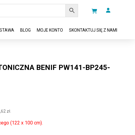
STAWA
BLOG
MOJE KONTO
SKONTAKTUJ SIĘ Z NAMI
TONICZNA BENIF PW141-BP245-
,62
zł
.
cego (122 x 100 cm).