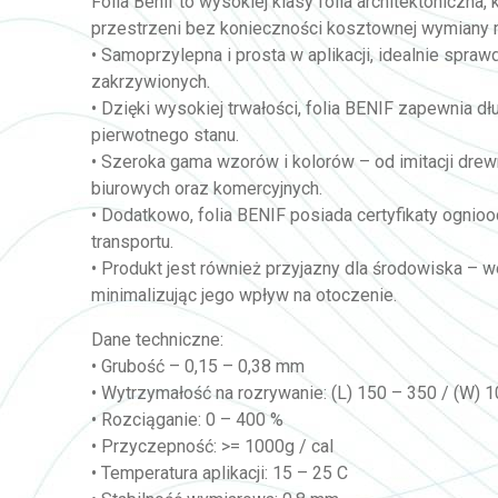
Folia Benif to wysokiej klasy folia architektoniczna
przestrzeni bez konieczności kosztownej wymiany 
• Samoprzylepna i prosta w aplikacji, idealnie spra
zakrzywionych.
• Dzięki wysokiej trwałości, folia BENIF zapewnia d
pierwotnego stanu.
• Szeroka gama wzorów i kolorów – od imitacji drewn
biurowych oraz komercyjnych.
• Dodatkowo, folia BENIF posiada certyfikaty ognio
transportu.
• Produkt jest również przyjazny dla środowiska – w
minimalizując jego wpływ na otoczenie.
Dane techniczne:
• Grubość – 0,15 – 0,38 mm
• Wytrzymałość na rozrywanie: (L) 150 – 350 / (W) 
• Rozciąganie: 0 – 400 %
• Przyczepność: >= 1000g / cal
• Temperatura aplikacji: 15 – 25 C