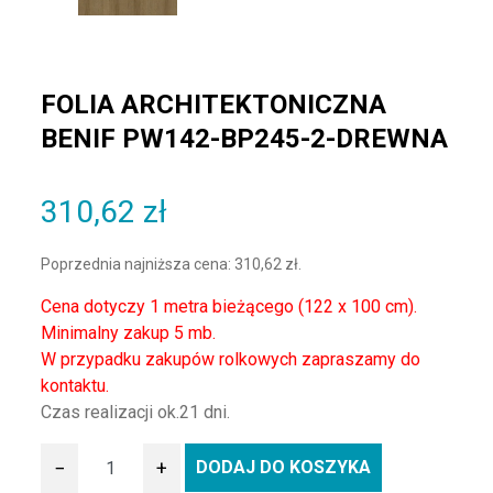
FOLIA ARCHITEKTONICZNA
BENIF PW142-BP245-2-DREWNA
310,62
zł
Poprzednia najniższa cena:
310,62
zł
.
Cena dotyczy 1 metra bieżącego (122 x 100 cm).
Minimalny zakup 5 mb.
W przypadku zakupów rolkowych zapraszamy do
kontaktu.
Czas realizacji ok.21 dni.
−
+
DODAJ DO KOSZYKA
ilość Folia architektoniczna BENIF PW142-BP245-2-Drew