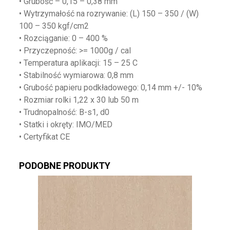
• Grubość – 0,15 – 0,38 mm
• Wytrzymałość na rozrywanie: (L) 150 – 350 / (W)
100 – 350 kgf/cm2
• Rozciąganie: 0 – 400 %
• Przyczepność: >= 1000g / cal
• Temperatura aplikacji: 15 – 25 C
• Stabilność wymiarowa: 0,8 mm
• Grubość papieru podkładowego: 0,14 mm +/- 10%
• Rozmiar rolki 1,22 x 30 lub 50 m
• Trudnopalność: B-s1, d0
• Statki i okręty: IMO/MED
• Certyfikat CE
PODOBNE PRODUKTY