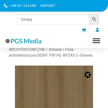
+48 451 534 648
KONTAKT
Strona główna
/
FOLIE
ARCHITEKTONICZNE
/
Drewna
/ Folia
architektoniczna BENIF PW142-BP245-2-Drewna