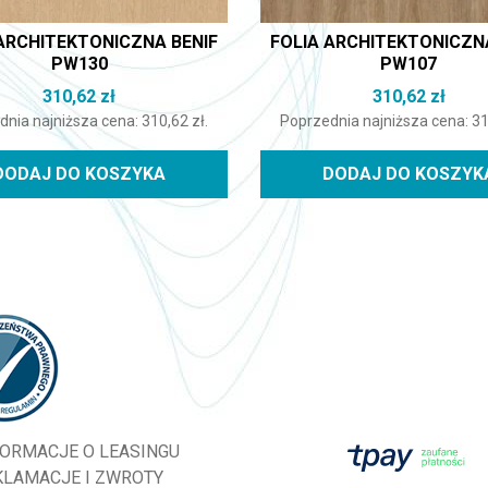
ARCHITEKTONICZNA BENIF
FOLIA ARCHITEKTONICZN
PW130
PW107
310,62
zł
310,62
zł
dnia najniższa cena:
310,62
zł
.
Poprzednia najniższa cena:
3
DODAJ DO KOSZYKA
DODAJ DO KOSZYK
FORMACJE O LEASINGU
KLAMACJE I ZWROTY