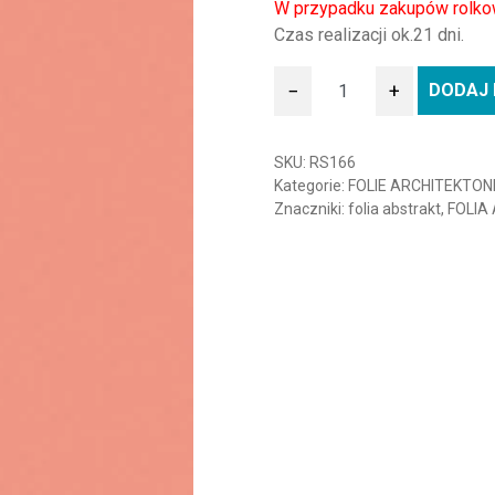
W przypadku zakupów rolko
Czas realizacji ok.21 dni.
−
+
DODAJ 
ilość Folia architektoniczn
SKU:
RS166
Kategorie:
FOLIE ARCHITEKTON
Znaczniki:
folia abstrakt
,
FOLIA