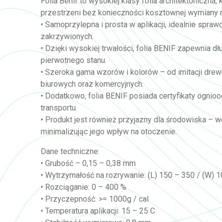
Folia Benif to wysokiej klasy folia architektoniczna
przestrzeni bez konieczności kosztownej wymiany 
• Samoprzylepna i prosta w aplikacji, idealnie spra
zakrzywionych.
• Dzięki wysokiej trwałości, folia BENIF zapewnia d
pierwotnego stanu.
• Szeroka gama wzorów i kolorów – od imitacji drewn
biurowych oraz komercyjnych.
• Dodatkowo, folia BENIF posiada certyfikaty ognio
transportu.
• Produkt jest również przyjazny dla środowiska – w
minimalizując jego wpływ na otoczenie.
Dane techniczne:
• Grubość – 0,15 – 0,38 mm
• Wytrzymałość na rozrywanie: (L) 150 – 350 / (W) 
• Rozciąganie: 0 – 400 %
• Przyczepność: >= 1000g / cal
• Temperatura aplikacji: 15 – 25 C