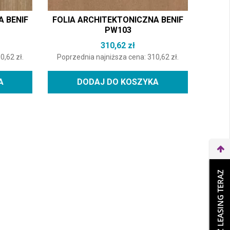
A BENIF
FOLIA ARCHITEKTONICZNA BENIF
PW103
310,62
zł
10,62
zł
.
Poprzednia najniższa cena:
310,62
zł
.
A
DODAJ DO KOSZYKA
WEŹ LEASING TERAZ