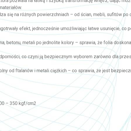
, która pozwala na łatwą i szybką transformację wnętrz, dając mo
materiałów.
wdza się na różnych powierzchniach – od ścian, mebli, sufitów po
ługotrwały efekt, jednocześnie umożliwiając łatwe usunięcie, co
a, betonu, metali po jednolite kolory – sprawia, że folia doskon
odporności, co czyni ją bezpiecznym wyborem zarówno dla przes
olny od ftalanów i metali ciężkich – co sprawia, że jest bezpi
100 – 350 kgf/cm2