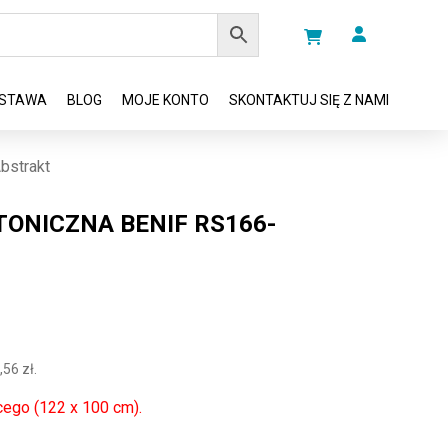
STAWA
BLOG
MOJE KONTO
SKONTAKTUJ SIĘ Z NAMI
bstrakt
TONICZNA BENIF RS166-
,56
zł
.
cego (122 x 100 cm).