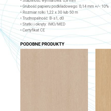
• Stabilność wymiarowa: 0,8 mm
• Grubość papieru podkładowego: 0,14 mm +/- 10%
• Rozmiar rolki 1,22 x 30 lub 50 m
• Trudnopalność: B-s1, d0
• Statki i okręty: IMO/MED
• Certyfikat CE
PODOBNE PRODUKTY