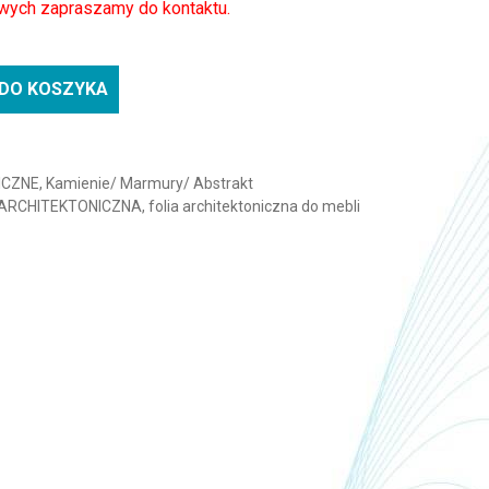
wych zapraszamy do kontaktu.
DO KOSZYKA
a BENIF RS166-Abstrakt
ICZNE
,
Kamienie/ Marmury/ Abstrakt
 ARCHITEKTONICZNA
,
folia architektoniczna do mebli