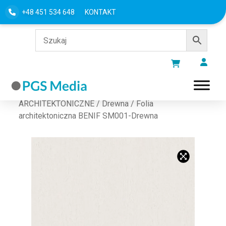
+48 451 534 648
KONTAKT
Strona główna
/
FOLIE
ARCHITEKTONICZNE
/
Drewna
/ Folia
architektoniczna BENIF SM001-Drewna