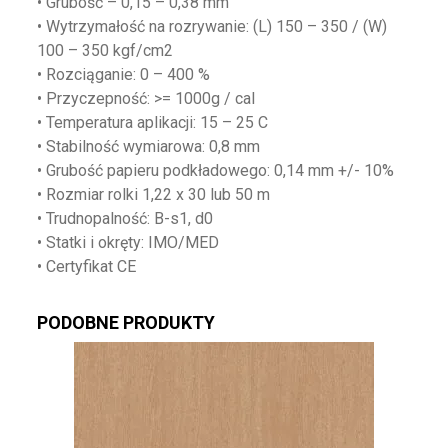
• Grubość – 0,15 – 0,38 mm
• Wytrzymałość na rozrywanie: (L) 150 – 350 / (W)
100 – 350 kgf/cm2
• Rozciąganie: 0 – 400 %
• Przyczepność: >= 1000g / cal
• Temperatura aplikacji: 15 – 25 C
• Stabilność wymiarowa: 0,8 mm
• Grubość papieru podkładowego: 0,14 mm +/- 10%
• Rozmiar rolki 1,22 x 30 lub 50 m
• Trudnopalność: B-s1, d0
• Statki i okręty: IMO/MED
• Certyfikat CE
PODOBNE PRODUKTY