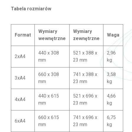
Tabela rozmiarów
Wymiary
Wymiary
Format
Waga
wewnętrzne
zewnętrzne
440 x 308
521 x 388 x
2,96
2xA4
mm
23 mm
kg
660 x 308
741 x 388 x
3,58
3xA4
mm
23 mm
kg
440 x 615
521 x 696 x
4,66
4xA4
mm
23 mm
kg
660 x 615
741 x 696 x
6,75
6xA4
mm
23 mm
kg