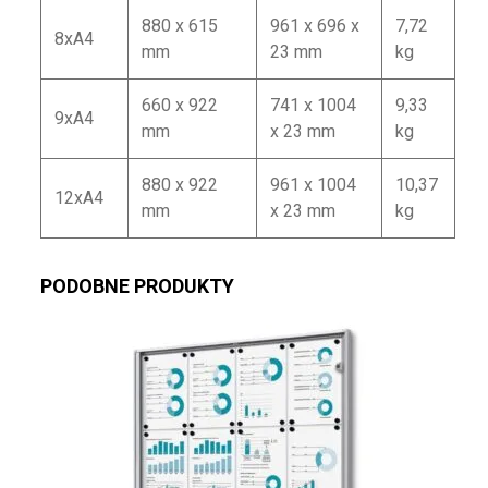
880 x 615
961 x 696 x
7,72
8xA4
mm
23 mm
kg
660 x 922
741 x 1004
9,33
9xA4
mm
x 23 mm
kg
880 x 922
961 x 1004
10,37
12xA4
mm
x 23 mm
kg
PODOBNE PRODUKTY