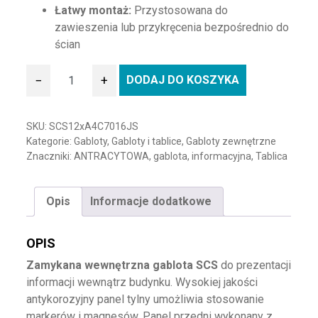
Łatwy montaż:
Przystosowana do
zawieszenia lub przykręcenia bezpośrednio do
ścian
−
+
DODAJ DO KOSZYKA
ilość Gablota magnetyczna SCS antracyt 12xA4
SKU:
SCS12xA4C7016JS
Kategorie:
Gabloty
,
Gabloty i tablice
,
Gabloty zewnętrzne
Znaczniki:
ANTRACYTOWA
,
gablota
,
informacyjna
,
Tablica
Opis
Informacje dodatkowe
OPIS
Zamykana wewnętrzna gablota SCS
do prezentacji
informacji wewnątrz budynku. Wysokiej jakości
antykorozyjny panel tylny umożliwia stosowanie
markerów i magnesów. Panel przedni wykonany z