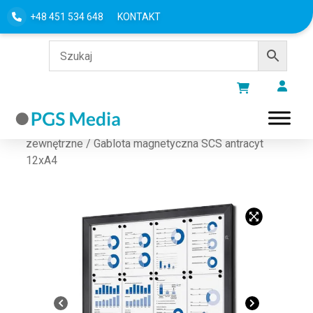
+48 451 534 648
KONTAKT
Strona główna
/
Gabloty
/
Gabloty
zewnętrzne
/ Gablota magnetyczna SCS antracyt
12xA4