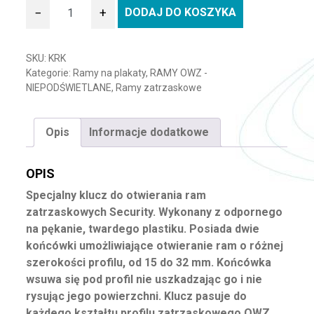
−
+
DODAJ DO KOSZYKA
ilość Klucz do ram Security
SKU:
KRK
Kategorie:
Ramy na plakaty
,
RAMY OWZ -
NIEPODŚWIETLANE
,
Ramy zatrzaskowe
Opis
Informacje dodatkowe
OPIS
Specjalny klucz do otwierania ram
zatrzaskowych Security. Wykonany z odpornego
na pękanie, twardego plastiku. Posiada dwie
końcówki umożliwiające otwieranie ram o różnej
szerokości profilu, od 15 do 32 mm. Końcówka
wsuwa się pod profil nie uszkadzając go i nie
rysując jego powierzchni. Klucz pasuje do
każdego kształtu profilu zatrzaskowego OWZ,