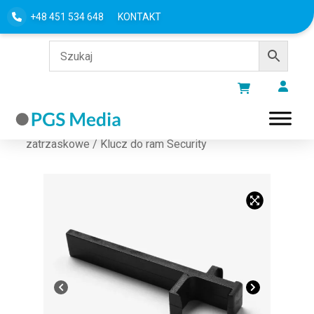
+48 451 534 648
KONTAKT
Strona główna
/
Ramy na plakaty
/
Ramy
zatrzaskowe
/ Klucz do ram Security