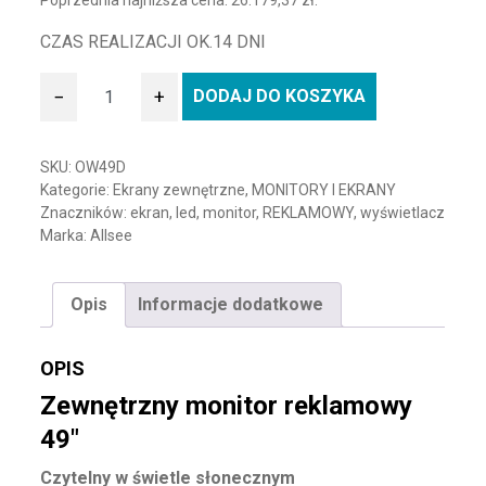
Poprzednia najniższa cena:
26.179,37
zł
.
CZAS REALIZACJI OK.14 DNI
−
+
DODAJ DO KOSZYKA
ilość Monitor reklamowy zewnętrzny 49"
SKU:
OW49D
Kategorie:
Ekrany zewnętrzne
,
MONITORY I EKRANY
Znaczników:
ekran
,
led
,
monitor
,
REKLAMOWY
,
wyświetlacz
Marka:
Allsee
Opis
Informacje dodatkowe
OPIS
Zewnętrzny monitor reklamowy
49″
Czytelny w świetle słonecznym