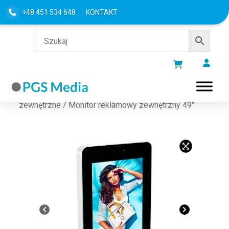
+48 451 534 648
KONTAKT
Strona główna
/
MONITORY I EKRANY
/
Ekrany
zewnętrzne
/ Monitor reklamowy zewnętrzny 49″