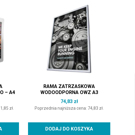
A
RAMA ZATRZASKOWA
O – A4
WODOODPORNA OWZ A3
74,83
zł
01,85
zł
.
Poprzednia najniższa cena:
74,83
zł
.
A
DODAJ DO KOSZYKA