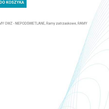
DO KOSZYKA
odoodporna Compaso A4
MY OWZ - NIEPODŚWIETLANE
,
Ramy zatrzaskowe
,
RAMY