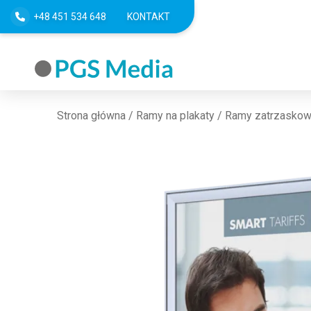
+48 451 534 648
KONTAKT
Strona główna
/
Ramy na plakaty
/
Ramy zatrzasko