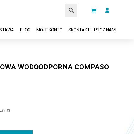
STAWA
BLOG
MOJE KONTO
SKONTAKTUJ SIĘ Z NAMI
KOWA WODOODPORNA COMPASO
,38
zł
.