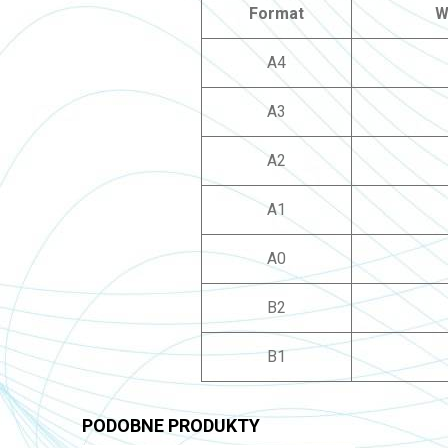
Format
W
A4
A3
A2
A1
A0
B2
B1
PODOBNE PRODUKTY