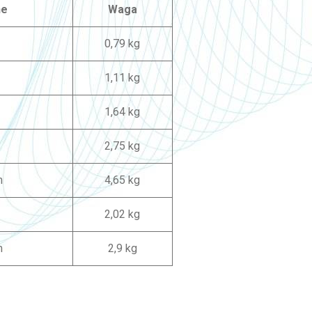
ne
Waga
0,79 kg
1,11 kg
1,64 kg
2,75 kg
m
4,65 kg
2,02 kg
m
2,9 kg