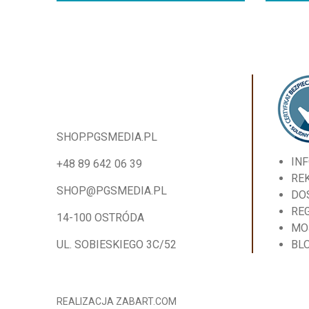
SHOP.PGSMEDIA.PL
IN
+48 89 642 06 39
RE
SHOP@PGSMEDIA.PL
DO
RE
14-100 OSTRÓDA
MO
UL. SOBIESKIEGO 3C/52
BL
REALIZACJA
ZABART.COM