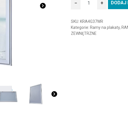
−
+
DODAJ 
ilość Rama zatrzaskowa w
SKU:
KRA4G37WR
Kategorie:
Ramy na plakaty
,
RA
ZEWNĘTRZNE