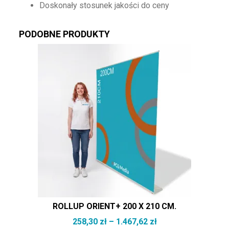
Doskonały stosunek jakości do ceny
PODOBNE PRODUKTY
Ten produkt ma wiele wariantów. Opcje można wybrać na st
ROLLUP ORIENT+ 200 X 210 CM.
Zakres cen: od 258,
258,30
zł
–
1.467,62
zł