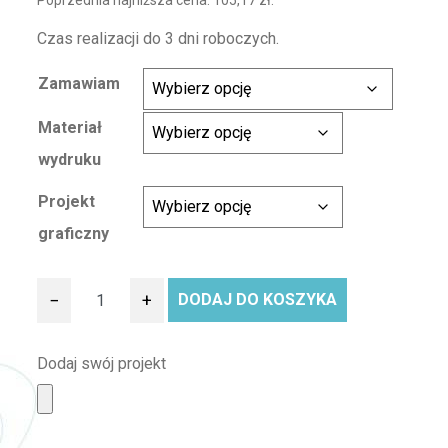
Poprzednia najniższa cena:
105,17
zł
.
Czas realizacji do 3 dni roboczych.
Zamawiam
Materiał
wydruku
Projekt
graficzny
−
+
DODAJ DO KOSZYKA
ilość Rollup Delta Lite 85 x 200 cm.
Dodaj swój projekt