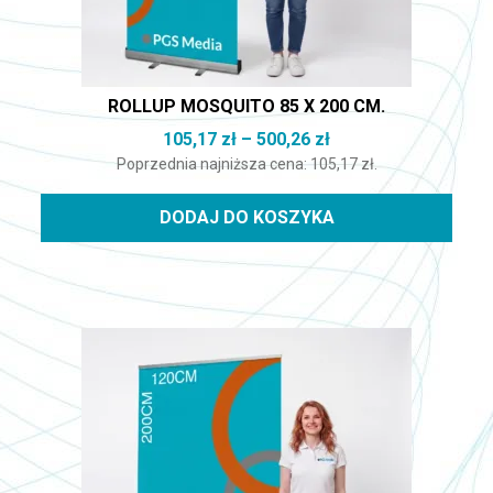
ROLLUP MOSQUITO 85 X 200 CM.
Zakres cen: od 105,
105,17
zł
–
500,26
zł
Poprzednia najniższa cena:
105,17
zł
.
DODAJ DO KOSZYKA
Ten produkt ma wiele wariantów. Opcje można wybrać na st