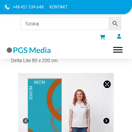
+48 451 534 648
KONTAKT
Strona główna
/
ROLL-UP
/
Standardowe
/ Rollup
Delta Lite 85 x 200 cm.