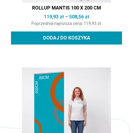
ROLLUP MANTIS 100 X 200 CM
Zakres cen: od 119,
119,93
zł
–
508,56
zł
Poprzednia najniższa cena:
119,93
zł
.
DODAJ DO KOSZYKA
Ten produkt ma wiele wariantów. Opcje można wybrać na st