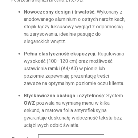
Poprzednia najniższa cena:
219,73
zł
.
Nowoczesny design i trwałość:
Wykonany z
anodowanego aluminium o ostrych narożnikach,
stojak łączy luksusowy wygląd z odpornością
na zarysowania, idealnie pasując do
eleganckich wnętrz.
Pełna elastyczność ekspozycji:
Regulowana
wysokość (100–120 cm) oraz możliwość
ustawienia ramki (A4/A3) w pionie lub
poziomie zapewniają prezentację treści
zawsze na optymalnym poziomie oczu klienta.
Błyskawiczna obsługa i czytelność:
System
OWZ
pozwala na wymianę menu w kilka
sekund, a matowa folia antyrefleksyjna
gwarantuje doskonałą widoczność tekstu bez
uciążliwych odbić światła.