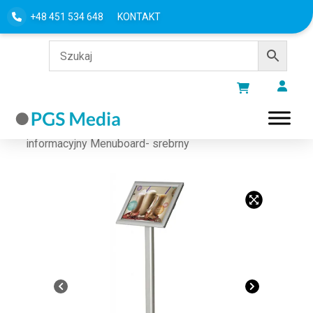
+48 451 534 648
KONTAKT
Strona główna
/
STOJAKI NA MENU
/ Stojak
informacyjny Menuboard- srebrny