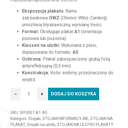
Poprzednia najniższa cena:
636,30
zł
.
Ekspozycja plakatu:
Rama
zatrzaskowa
OWZ
(Otwórz-Włóż-Zamknij)
umożliwia błyskawiczną wymianę treści.
Format:
Obsługuje plakat
A1
(orientacja
pionowa lub pozioma).
Kieszeń na ulotki:
Wykonana z plexi,
dopasowana do formatu
A5
.
Ochrona:
Plakat zabezpieczony grubą folią
antyrefleksyjną (0,5 mm).
Konstrukcja:
Kolor srebrny, przeznaczony do
wnętrz.
−
+
DODAJ DO KOSZYKA
ilość Stojak na plakat A1 i ulotki A5
SKU:
SPU007-A1-A5
Kategorii:
Stojaki
,
STOJAKI INFORMACYJNE
,
STOJAKI NA
PLAKAT
,
Stojaki na ulotki
,
STOJAKI NA ULOTKI I PLAKATY