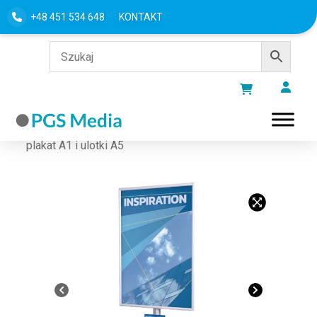
+48 451 534 648
KONTAKT
Strona główna
/
Stojaki
/
Stojaki na ulotki
/ Stojak na
plakat A1 i ulotki A5