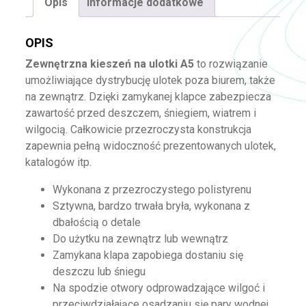
Opis
Informacje dodatkowe
OPIS
Zewnętrzna kieszeń na ulotki A5
to rozwiązanie
umożliwiające dystrybucję ulotek poza biurem, także
na zewnątrz. Dzięki zamykanej klapce zabezpiecza
zawartość przed deszczem, śniegiem, wiatrem i
wilgocią. Całkowicie przezroczysta konstrukcja
zapewnia pełną widoczność prezentowanych ulotek,
katalogów itp.
Wykonana z przezroczystego polistyrenu
Sztywna, bardzo trwała bryła, wykonana z
dbałością o detale
Do użytku na zewnątrz lub wewnątrz
Zamykana klapa zapobiega dostaniu się
deszczu lub śniegu
Na spodzie otwory odprowadzające wilgoć i
przeciwdziałające osadzaniu się pary wodnej