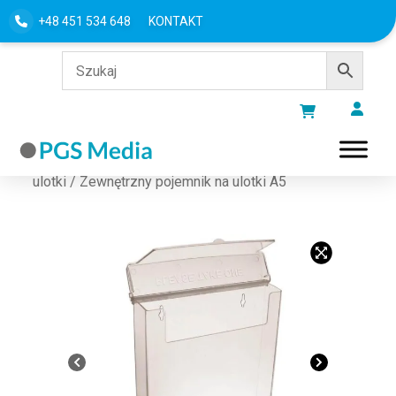
+48 451 534 648
KONTAKT
Strona główna
/
Stojaki
/
Stojaki na
ulotki
/ Zewnętrzny pojemnik na ulotki A5