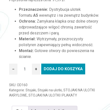
Poprzednia najniższa cena:
91,59
zł
.
Przeznaczenie:
Dystrybucja ulotek
formatu
A5
wewnątrz i na zewnątrz budynków.
Ochrona:
Zamykana klapka oraz dolne otwory
odprowadzające wilgoć chronią zawartość
przed deszczem i parą.
Materiał:
Wytrzymały, przezroczysty
polistyren zapewniający pełną widoczność.
Montaż:
Gotowe otwory do powieszenia na
ścianie.
−
+
DODAJ DO KOSZYKA
ilość Zewnętrzny pojemnik na ulotki A5
SKU:
OD160
Kategorie:
Stojaki
,
Stojaki na ulotki
,
STOJAKI NA ULOTKI
AKRYLOWE
,
STOJAKI NA ULOTKI I PLAKATY