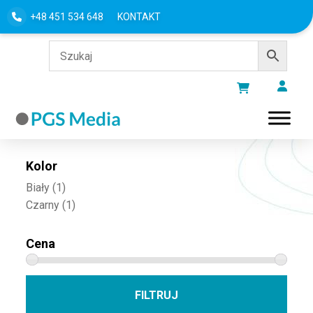
+48 451 534 648
KONTAKT
Filtru według
Kolor
Biały
(1)
Czarny
(1)
Cena
Cena 
Cena
FILTRUJ