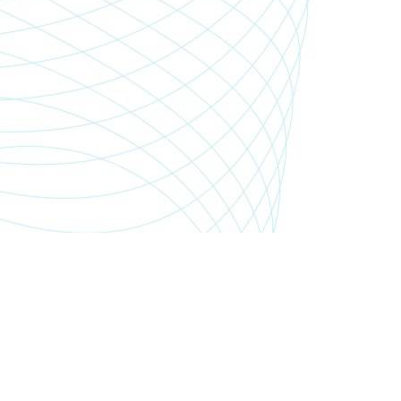
SHOP.PGSMEDIA.PL
+48 89 642 06 39
SHOP@PGSMEDIA.PL
14-100 OSTRÓDA