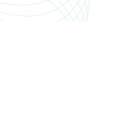
SHOP.PGSMEDIA.PL
+48 89 642 06 39
SHOP@PGSMEDIA.PL
14-100 OSTRÓDA
UL. SOBIESKIEGO 3C/52
INFORMACJE O LEASINGU
REKLAMACJE I ZWROTY
DOSTAWA
REGULAMIN SKLEPU
MOJE KONTO
BLOG