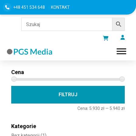
+48 451 534 648
KONTAKT
Filtru według
Cena
Cena 
Cena
FILTRUJ
Cena:
5.930 zł
—
5.940 zł
Kategorie
Bez kategorii
(1)