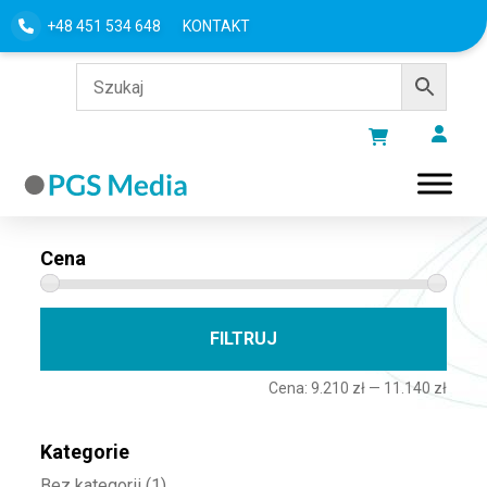
+48 451 534 648
KONTAKT
Filtru według
Cena
Cena 
Cena
FILTRUJ
Cena:
9.210 zł
—
11.140 zł
Kategorie
Bez kategorii
(1)