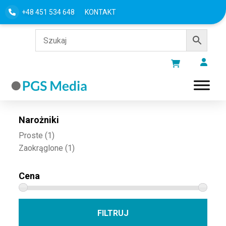
+48 451 534 648
KONTAKT
Filtru według
Narożniki
Proste
(1)
Zaokrąglone
(1)
Cena
Cena 
Cena
FILTRUJ