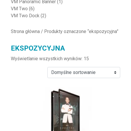
VM Panoramic Banner
(1)
VM Two
(6)
VM Two Dock
(2)
Strona główna
/ Produkty oznaczone “ekspozycyjna”
EKSPOZYCYJNA
Wyświetlanie wszystkich wyników: 15
Ten produkt ma wiele wariantów. Opcje można wybrać na st