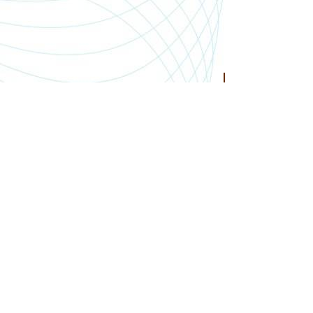
SHOP.PGSMEDIA.PL
+48 89 642 06 39
SHOP@PGSMEDIA.PL
14-100 OSTRÓDA
UL. SOBIESKIEGO 3C/52
INFORMACJE O LEASINGU
REKLAMACJE I ZWROTY
DOSTAWA
REGULAMIN SKLEPU
MOJE KONTO
BLOG