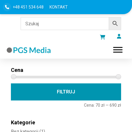
+48 451 534 648
KONTAKT
Filtru według
Cena
Cena 
Cena
FILTRUJ
Cena:
70 zł
—
690 zł
Kategorie
Bez kategorii
(1)