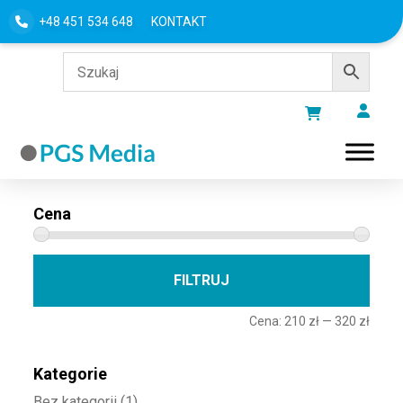
+48 451 534 648
KONTAKT
Filtru według
Cena
Cena 
Cena
FILTRUJ
Cena:
210 zł
—
320 zł
Kategorie
Bez kategorii
(1)