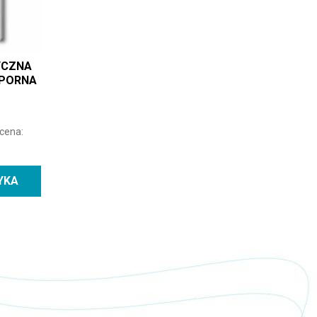
YCZNA
PORNA
 cena:
YKA