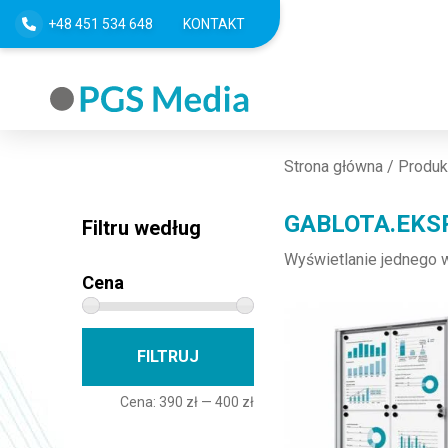
+48 451 534 648
KONTAKT
Strona główna
/ Produk
GABLOTA.EKS
Filtru według
Wyświetlanie jednego 
Cena
Cena min
Cena max
FILTRUJ
Cena:
390 zł
—
400 zł