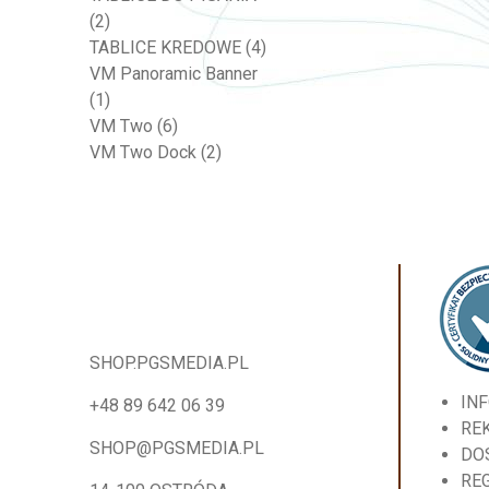
(2)
TABLICE KREDOWE
(4)
VM Panoramic Banner
(1)
VM Two
(6)
VM Two Dock
(2)
SHOP.PGSMEDIA.PL
IN
+48 89 642 06 39
RE
SHOP@PGSMEDIA.PL
DO
RE