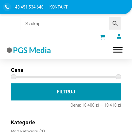
+48 451 534 648
KONTAKT
Filtru według
Cena
Cena 
Cena
FILTRUJ
Cena:
18.400 zł
—
18.410 zł
Kategorie
Bez kategorii
(1)