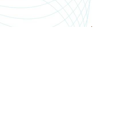
SHOP.PGSMEDIA.PL
+48 89 642 06 39
SHOP@PGSMEDIA.PL
14-100 OSTRÓDA
UL. SOBIESKIEGO 3C/52
INFORMACJE O LEASINGU
REKLAMACJE I ZWROTY
DOSTAWA
REGULAMIN SKLEPU
MOJE KONTO
BLOG