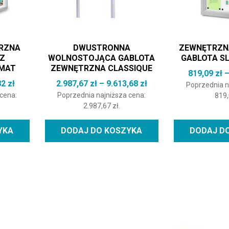
RZNA
DWUSTRONNA
ZEWNĘTRZN
RZ
WOLNOSTOJĄCA GABLOTA
GABLOTA SL
RMAT
ZEWNĘTRZNA CLASSIQUE
819,09
zł
Zakres cen: od 649,44 zł do 1.640,82 zł
Zakres cen: od 2.987,
82
zł
2.987,67
zł
–
9.613,68
zł
Poprzednia n
 cena:
Poprzednia najniższa cena:
819
2.987,67
zł
.
YKA
DODAJ DO KOSZYKA
DODAJ D