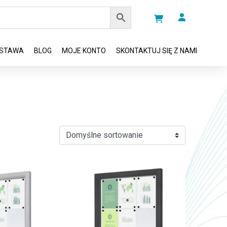
STAWA
BLOG
MOJE KONTO
SKONTAKTUJ SIĘ Z NAMI
ć na stronie produktu
 wiele wariantów. Opcje można wybrać na stronie produktu
Ten produkt ma wiele wariantów. Opcje moż