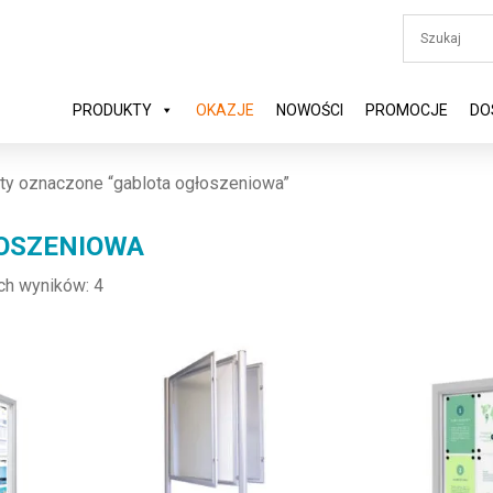
PRODUKTY
OKAZJE
NOWOŚCI
PROMOCJE
DO
ty oznaczone “gablota ogłoszeniowa”
OSZENIOWA
ch wyników: 4
ariantów. Opcje można wybrać na stronie produktu
Ten produkt ma wiele wariantów. Opcje można wybra
Ten produkt ma