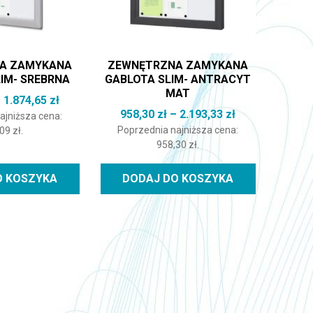
A ZAMYKANA
ZEWNĘTRZNA ZAMYKANA
IM- SREBRNA
GABLOTA SLIM- ANTRACYT
MAT
Zakres cen: od 819,09 zł do 1.874,65 zł
–
1.874,65
zł
67 zł do 9.613,68 zł
Zakres cen: od
958,30
zł
–
2.193,33
zł
ajniższa cena:
Poprzednia najniższa cena:
,09
zł
.
958,30
zł
.
O KOSZYKA
DODAJ DO KOSZYKA