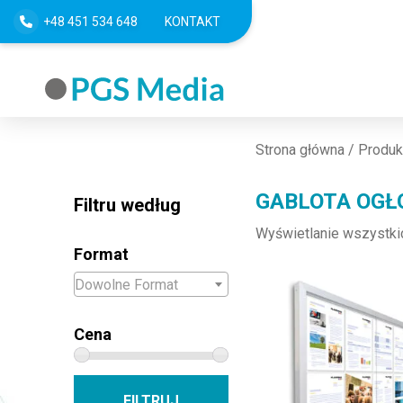
+48 451 534 648
KONTAKT
Strona główna
/ Produk
GABLOTA OGŁ
Filtru według
Wyświetlanie wszystki
Format
Ten produkt ma wiele w
Dowolne Format
Cena
Cena min
Cena max
FILTRUJ