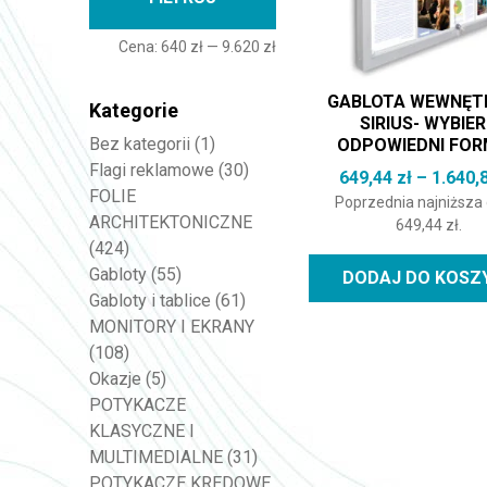
Cena:
640 zł
—
9.620 zł
GABLOTA WEWNĘT
Kategorie
SIRIUS- WYBIE
Bez kategorii
(1)
ODPOWIEDNI FO
Flagi reklamowe
(30)
649,44
zł
–
1.640,
FOLIE
Poprzednia najniższa
ARCHITEKTONICZNE
649,44
zł
.
(424)
Gabloty
(55)
DODAJ DO KOSZ
Gabloty i tablice
(61)
MONITORY I EKRANY
(108)
Okazje
(5)
POTYKACZE
KLASYCZNE I
MULTIMEDIALNE
(31)
POTYKACZE KREDOWE