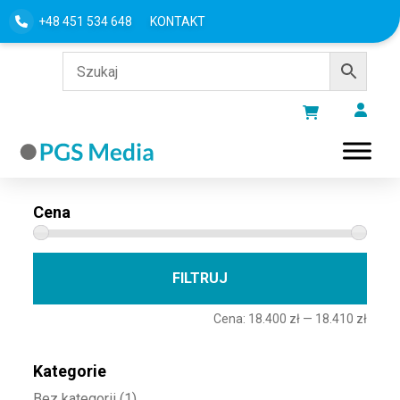
+48 451 534 648
KONTAKT
Filtru według
Cena
Cena 
Cena
FILTRUJ
Cena:
18.400 zł
—
18.410 zł
Kategorie
Bez kategorii
(1)