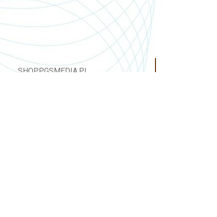
SHOP.PGSMEDIA.PL
+48 89 642 06 39
SHOP@PGSMEDIA.PL
14-100 OSTRÓDA
UL. SOBIESKIEGO 3C/52
INFORMACJE O LEASINGU
REKLAMACJE I ZWROTY
DOSTAWA
REGULAMIN SKLEPU
MOJE KONTO