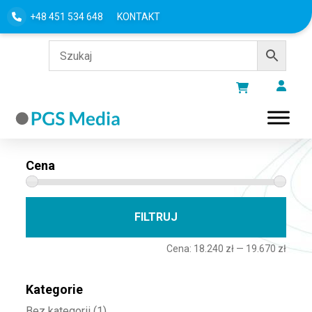
+48 451 534 648
KONTAKT
Filtru według
Cena
Cena 
Cena
FILTRUJ
Cena:
18.240 zł
—
19.670 zł
Kategorie
Bez kategorii
(1)