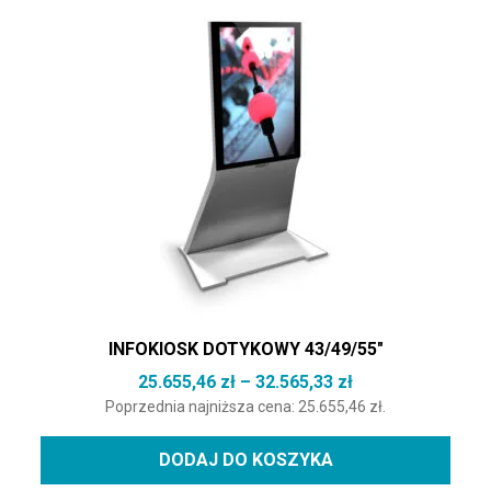
Ten produkt ma wiele wariantów. Opcje można wybrać na st
INFOKIOSK DOTYKOWY 43/49/55″
Zakres cen: od 2
25.655,46
zł
–
32.565,33
zł
Poprzednia najniższa cena:
25.655,46
zł
.
DODAJ DO KOSZYKA