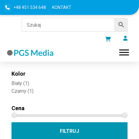
+48 451 534 648
KONTAKT
Filtru według
Kolor
Biały
(1)
Czarny
(1)
Cena
Cena 
Cena
FILTRUJ