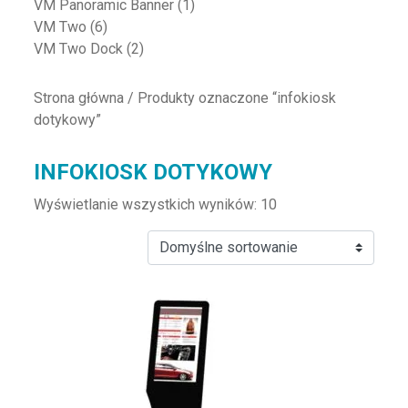
VM Panoramic Banner
(1)
VM Two
(6)
VM Two Dock
(2)
Strona główna
/ Produkty oznaczone “infokiosk
dotykowy”
INFOKIOSK DOTYKOWY
Wyświetlanie wszystkich wyników: 10
Ten produkt ma wiele wariantów. Opcje można wybrać na st