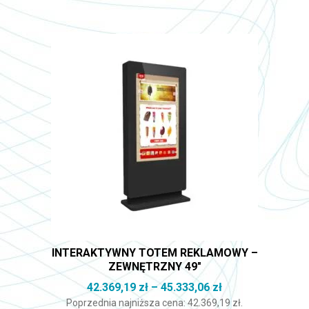
Ten produkt ma wiele wariantów. Opcje można wybrać na st
INTERAKTYWNY TOTEM REKLAMOWY –
ZEWNĘTRZNY 49″
Zakres cen: od 4
42.369,19
zł
–
45.333,06
zł
Poprzednia najniższa cena:
42.369,19
zł
.