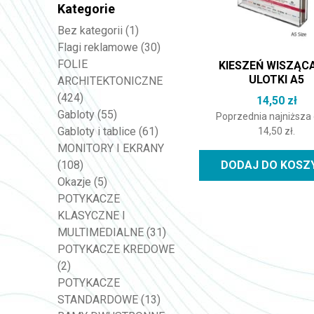
Kategorie
Bez kategorii
(1)
Flagi reklamowe
(30)
FOLIE
KIESZEŃ WISZĄC
ULOTKI A5
ARCHITEKTONICZNE
(424)
14,50
zł
Gabloty
(55)
Poprzednia najniższa
Gabloty i tablice
(61)
14,50
zł
.
MONITORY I EKRANY
DODAJ DO KOSZ
(108)
Okazje
(5)
POTYKACZE
KLASYCZNE I
MULTIMEDIALNE
(31)
POTYKACZE KREDOWE
(2)
POTYKACZE
STANDARDOWE
(13)