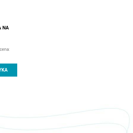
A NA
 cena:
YKA