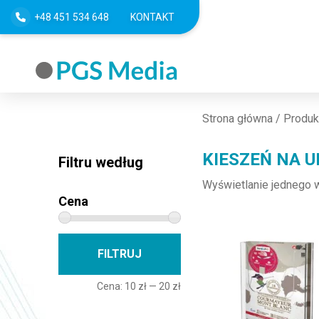
+48 451 534 648
KONTAKT
Strona główna
/ Produk
KIESZEŃ NA U
Filtru według
Wyświetlanie jednego 
Cena
Cena min
Cena max
FILTRUJ
Cena:
10 zł
—
20 zł