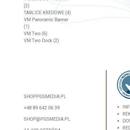
(2)
TABLICE KREDOWE
(4)
VM Panoramic Banner
(1)
VM Two
(6)
VM Two Dock
(2)
SHOP.PGSMEDIA.PL
IN
+48 89 642 06 39
RE
SHOP@PGSMEDIA.PL
DO
RE