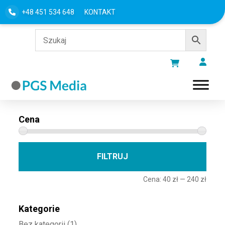
+48 451 534 648
KONTAKT
Filtru według
Cena
Cena 
Cena
FILTRUJ
Cena:
40 zł
—
240 zł
Kategorie
Bez kategorii
(1)