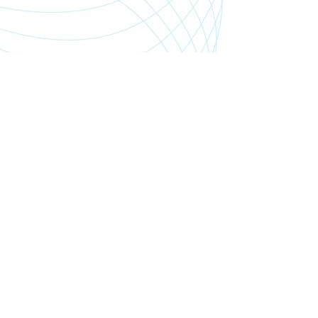
SHOP.PGSMEDIA.PL
+48 89 642 06 39
SHOP@PGSMEDIA.PL
14-100 OSTRÓDA
UL. SOBIESKIEGO 3C/52
INFORMACJE O LEASINGU
REKLAMACJE I ZWROTY
DOSTAWA
REGULAMIN SKLEPU
MOJE KONTO
BLOG