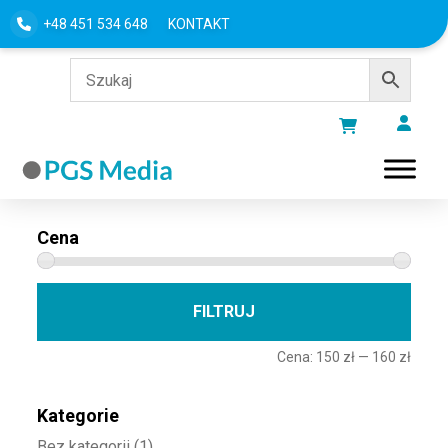
+48 451 534 648
KONTAKT
Filtru według
Cena
Cena 
Cena
FILTRUJ
Cena:
150 zł
—
160 zł
Kategorie
Bez kategorii
(1)