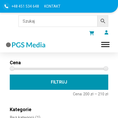
+48 451 534 648
KONTAKT
Filtru według
Cena
Cena 
Cena
FILTRUJ
Cena:
200 zł
—
210 zł
Kategorie
Bez kategorii
(1)