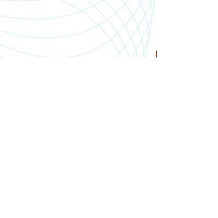
SHOP.PGSMEDIA.PL
+48 89 642 06 39
SHOP@PGSMEDIA.PL
14-100 OSTRÓDA
UL. SOBIESKIEGO 3C/52
INFORMACJE O LEASINGU
REKLAMACJE I ZWROTY
DOSTAWA
REGULAMIN SKLEPU
MOJE KONTO
BLOG