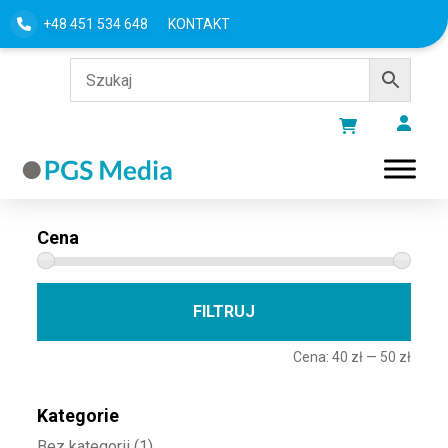
+48 451 534 648
KONTAKT
Filtru według
Cena
Cena 
Cena
FILTRUJ
Cena:
40 zł
—
50 zł
Kategorie
Bez kategorii
(1)