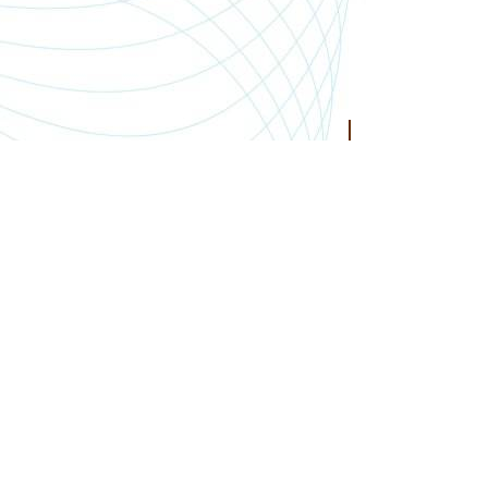
SHOP.PGSMEDIA.PL
+48 89 642 06 39
SHOP@PGSMEDIA.PL
14-100 OSTRÓDA
UL. SOBIESKIEGO 3C/52
INFORMACJE O LEASINGU
REKLAMACJE I ZWROTY
DOSTAWA
REGULAMIN SKLEPU
MOJE KONTO