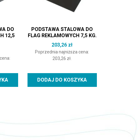
WA DO
PODSTAWA STALOWA DO
 12,5
FLAG REKLAMOWYCH 7,5 KG.
203,26
zł
Poprzednia najniższa cena:
 cena:
203,26
zł
.
YKA
DODAJ DO KOSZYKA