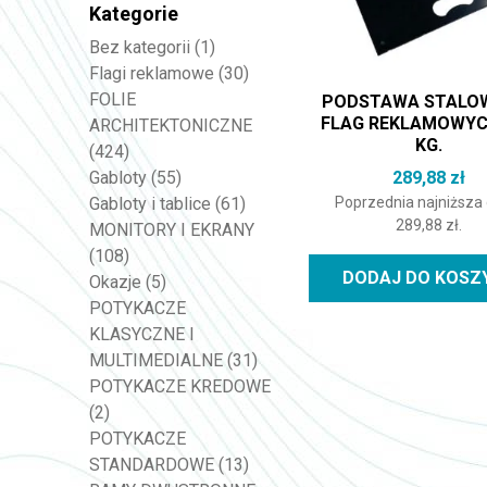
Kategorie
Bez kategorii
(1)
Flagi reklamowe
(30)
FOLIE
PODSTAWA STALO
FLAG REKLAMOWYCH
ARCHITEKTONICZNE
KG.
(424)
289,88
zł
Gabloty
(55)
Poprzednia najniższa
Gabloty i tablice
(61)
289,88
zł
.
MONITORY I EKRANY
(108)
DODAJ DO KOSZ
Okazje
(5)
POTYKACZE
KLASYCZNE I
MULTIMEDIALNE
(31)
POTYKACZE KREDOWE
(2)
POTYKACZE
STANDARDOWE
(13)