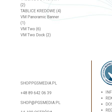
(2)
TABLICE KREDOWE
(4)
VM Panoramic Banner
(1)
VM Two
(6)
VM Two Dock
(2)
SHOP.PGSMEDIA.PL
IN
+48 89 642 06 39
RE
SHOP@PGSMEDIA.PL
DO
RE