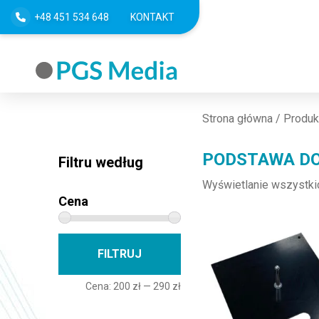
+48 451 534 648
KONTAKT
Strona główna
/ Produk
PODSTAWA DO
Filtru według
Wyświetlanie wszystki
Cena
Cena min
Cena max
FILTRUJ
Cena:
200 zł
—
290 zł